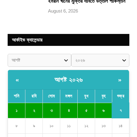
ইমরান খানের মুক্তির দাবিতে উত্তাল পাকিস্তান
August 6, 2026
আর্কাইভ ক্যালেন্ডার
আগষ্ট ২০২৬
«
»
শনি
রবি
সোম
মঙ্গল
বুধ
বৃহ
শুক্র
৭
১
২
৩
৪
৫
৬
৮
৯
১০
১১
১২
১৩
১৪