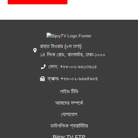
রাহাত টাওয়ার (৮ম তলা)
১৪ লিংক রোড, বাংলামটর, ঢাকা-১০০০
ফোন: +৮৮-০২-৯৬১৩৬১৫
ফ্যাক্সঃ +৮৮-০২-৯৬৬৪৯৮৪
লাইভ টিভি
আমাদের সম্পর্কে
যোগাযোগ
ডাউনলিংক প্যারামিটার
Bijoy TV FTP