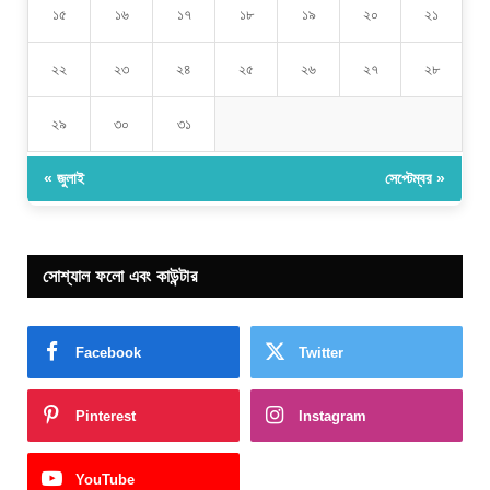
১৫
১৬
১৭
১৮
১৯
২০
২১
২২
২৩
২৪
২৫
২৬
২৭
২৮
২৯
৩০
৩১
« জুলাই
সেপ্টেম্বর »
সোশ্যাল ফলো এবং কাউন্টার
Facebook
Twitter
Pinterest
Instagram
YouTube