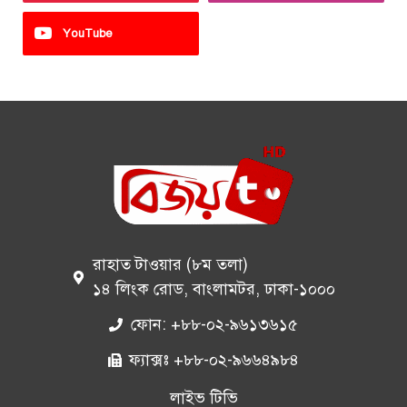
YouTube
রাহাত টাওয়ার (৮ম তলা)
১৪ লিংক রোড, বাংলামটর, ঢাকা-১০০০
ফোন: +৮৮-০২-৯৬১৩৬১৫
ফ্যাক্সঃ +৮৮-০২-৯৬৬৪৯৮৪
লাইভ টিভি