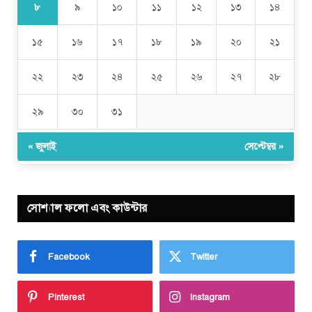
৮
৯
১০
১১
১২
১৩
১৪
১৫
১৬
১৭
১৮
১৯
২০
২১
২২
২৩
২৪
২৫
২৬
২৭
২৮
২৯
৩০
৩১
« জুলাই
সেপ্টেম্বর »
সোশ্যাল ফলো এবং কাউন্টার
Facebook
Twitter
Pinterest
Instagram