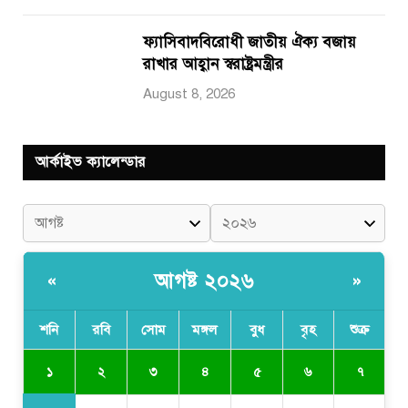
ফ্যাসিবাদবিরোধী জাতীয় ঐক্য বজায়
রাখার আহ্বান স্বরাষ্ট্রমন্ত্রীর
August 8, 2026
আর্কাইভ ক্যালেন্ডার
আগষ্ট ২০২৬
«
»
শনি
রবি
সোম
মঙ্গল
বুধ
বৃহ
শুক্র
১
২
৩
৪
৫
৬
৭