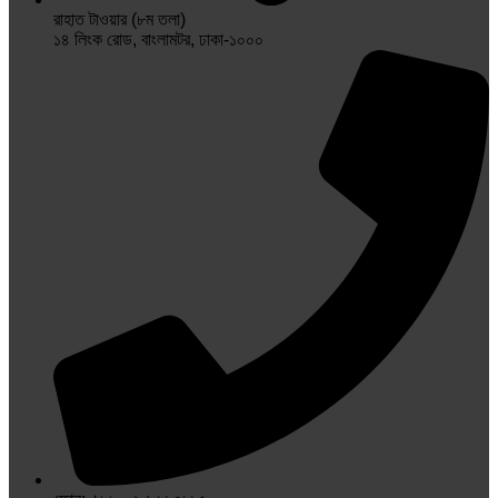
রাহাত টাওয়ার (৮ম তলা)
১৪ লিংক রোড, বাংলামটর, ঢাকা-১০০০