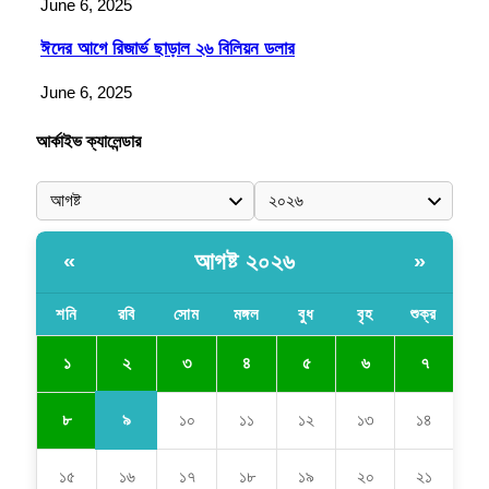
June 6, 2025
ঈদের আগে রিজার্ভ ছাড়াল ২৬ বিলিয়ন ডলার
June 6, 2025
আর্কাইভ ক্যালেন্ডার
আগষ্ট ২০২৬
«
»
শনি
রবি
সোম
মঙ্গল
বুধ
বৃহ
শুক্র
২
১
৩
৪
৫
৬
৭
৯
৮
১০
১১
১২
১৩
১৪
১৫
১৬
১৭
১৮
১৯
২০
২১