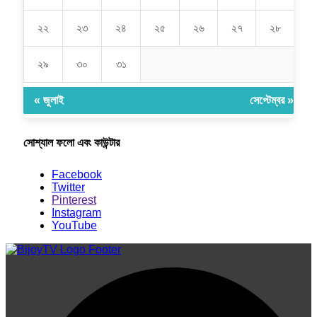
২২
২৩
২৪
২৫
২৬
২৭
২৮
২৯
৩০
৩১
« জুলাই
সেপ্টেম্বর »
সোশ্যাল ফলো এবং কাউন্টার
Facebook
Twitter
Pinterest
Instagram
YouTube