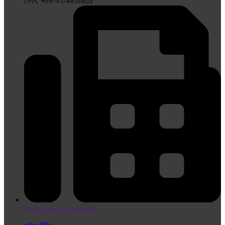
ফোন: +৮৮-০২-৯৬১৩৬১৫
ফ্যাক্সঃ +৮৮-০২-৯৬৬৪৯৮৪