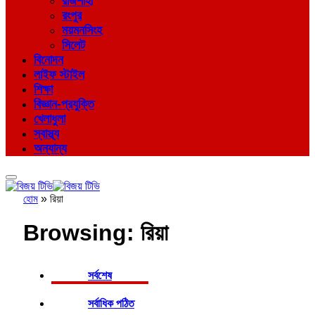
রাজশাহী
রংপুর
ময়মনসিংহ
সিলেট
বিনোদন
লাইফ স্টাইল
শিক্ষা
বিজ্ঞান-প্রযুক্তি
খেলাধুলা
স্বাস্থ্য
অন্যান্য
হোম
»
রিয়া
Browsing:
রিয়া
সর্বশেষ
সর্বাধিক পঠিত