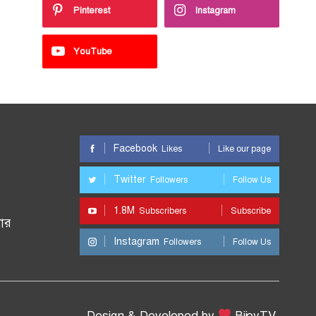
Pinterest
Instagram
YouTube
Facebook
Likes
Like our page
Twitter
Followers
Follow Us
1.8M
Subscribers
Subscribe
ার
Instagram
Followers
Follow Us
Design & Developed by
BijoyTV.