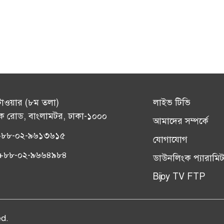
টাওয়ার (৮ম তলা)
লাইভ টিভি
ক রোড, বাংলামটর, ঢাকা-১০০০
আমাদের সম্পর্কে
+৮৮-০২-৯৬১৩৬১৫
যোগাযোগ
সঃ +৮৮-০২-৯৬৬৪৯৮৪
ডাউনলিংক প্যারামিট
Bijoy TV FTP
ed.