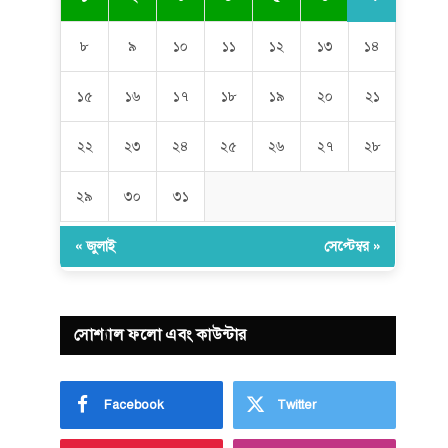
৮
৯
১০
১১
১২
১৩
১৪
১৫
১৬
১৭
১৮
১৯
২০
২১
২২
২৩
২৪
২৫
২৬
২৭
২৮
২৯
৩০
৩১
« জুলাই
সেপ্টেম্বর »
সোশ্যাল ফলো এবং কাউন্টার
Facebook
Twitter