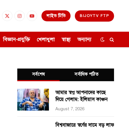
লাইভ টিভি
BIJOYTV FTP
cebook
X
Instagram
YouTube
(Twitter)
বিজ্ঞান-প্রযুক্তি
খেলাধুলা
স্বাস্থ্য
অন্যান্য
সর্বশেষ
সর্বাধিক পঠিত
আমার স্বপ্ন আপনাদের কাছে
দিয়ে গেলাম: ইলিয়াস কাঞ্চন
August 7, 2026
বিশ্ববাজারে স্বর্ণের দামে বড় লাফ