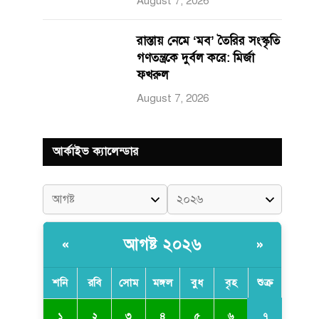
August 7, 2026
রাস্তায় নেমে ‘মব’ তৈরির সংস্কৃতি
গণতন্ত্রকে দুর্বল করে: মির্জা
ফখরুল
August 7, 2026
আর্কাইভ ক্যালেন্ডার
আগষ্ট ২০২৬
«
»
শনি
রবি
সোম
মঙ্গল
বুধ
বৃহ
শুক্র
৭
১
২
৩
৪
৫
৬