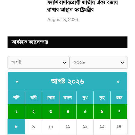
ফ্যাসিবাদবিরোধী জাতীয় ঐক্য বজায়
রাখার আহ্বান স্বরাষ্ট্রমন্ত্রীর
August 8, 2026
আর্কাইভ ক্যালেন্ডার
আগষ্ট ২০২৬
«
»
শনি
রবি
সোম
মঙ্গল
বুধ
বৃহ
শুক্র
১
২
৩
৪
৫
৬
৭
৮
৯
১০
১১
১২
১৩
১৪