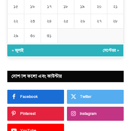
১৫
১৬
১৭
১৮
১৯
২০
২১
২২
২৩
২৪
২৫
২৬
২৭
২৮
২৯
৩০
৩১
« জুলাই
সেপ্টেম্বর »
সোশ্যাল ফলো এবং কাউন্টার
Facebook
Twitter
Pinterest
Instagram
YouTube