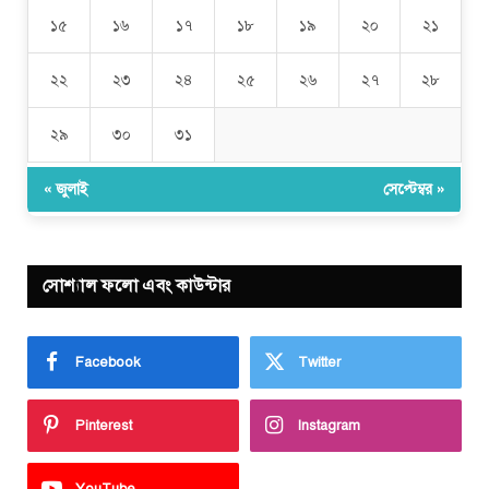
১৫
১৬
১৭
১৮
১৯
২০
২১
২২
২৩
২৪
২৫
২৬
২৭
২৮
২৯
৩০
৩১
« জুলাই
সেপ্টেম্বর »
সোশ্যাল ফলো এবং কাউন্টার
Facebook
Twitter
Pinterest
Instagram
YouTube