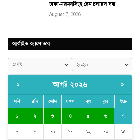
ঢাকা-ময়মনসিংহ ট্রেন চলাচল বন্ধ
August 7, 2026
আর্কাইভ ক্যালেন্ডার
আগষ্ট ২০২৬
«
»
শনি
রবি
সোম
মঙ্গল
বুধ
বৃহ
শুক্র
৭
১
২
৩
৪
৫
৬
৮
৯
১০
১১
১২
১৩
১৪