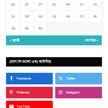
১৫
১৬
১৭
১৮
১৯
২০
২১
২২
২৩
২৪
২৫
২৬
২৭
২৮
২৯
৩০
৩১
« জুলাই
সেপ্টেম্বর »
সোশ্যাল ফলো এবং কাউন্টার
Facebook
Twitter
Pinterest
Instagram
YouTube