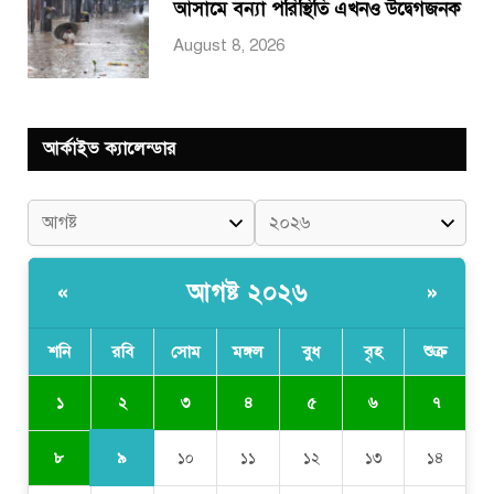
আসামে বন্যা পরিস্থিতি এখনও উদ্বেগজনক
August 8, 2026
আর্কাইভ ক্যালেন্ডার
আগষ্ট ২০২৬
«
»
শনি
রবি
সোম
মঙ্গল
বুধ
বৃহ
শুক্র
২
১
৩
৪
৫
৬
৭
৯
৮
১০
১১
১২
১৩
১৪