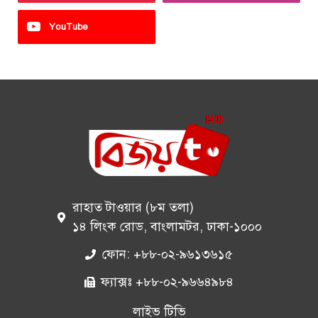
YouTube
রাহাত টাওয়ার (৮ম তলা)
১৪ লিংক রোড, বাংলামটর, ঢাকা-১০০০
ফোন: +৮৮-০২-৯৬১৩৬১৫
ফ্যাক্সঃ +৮৮-০২-৯৬৬৪৯৮৪
লাইভ টিভি