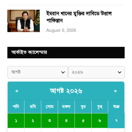
ইমরান খানের মুক্তির দাবিতে উত্তাল
পাকিস্তান
August 6, 2026
আর্কাইভ ক্যালেন্ডার
আগষ্ট ২০২৬
«
»
শনি
রবি
সোম
মঙ্গল
বুধ
বৃহ
শুক্র
৭
১
২
৩
৪
৫
৬