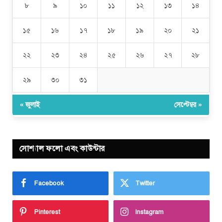
৮
৯
১০
১১
১২
১৩
১৪
১৫
১৬
১৭
১৮
১৯
২০
২১
২২
২৩
২৪
২৫
২৬
২৭
২৮
২৯
৩০
৩১
« জুলাই
সেপ্টেম্বর »
সোশ্যাল ফলো এবং কাউন্টার
Facebook
Twitter
Pinterest
Instagram