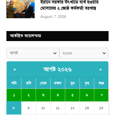
ইরানে সরকার উৎখাতে ব্যর্থ হওয়ায়
মোসাদের ২ জ্যেষ্ঠ কর্মকর্তা বরখাস্ত
August 7, 2026
আর্কাইভ ক্যালেন্ডার
আগষ্ট ২০২৬
«
»
শনি
রবি
সোম
মঙ্গল
বুধ
বৃহ
শুক্র
১
২
৩
৪
৫
৬
৭
৮
৯
১০
১১
১২
১৩
১৪