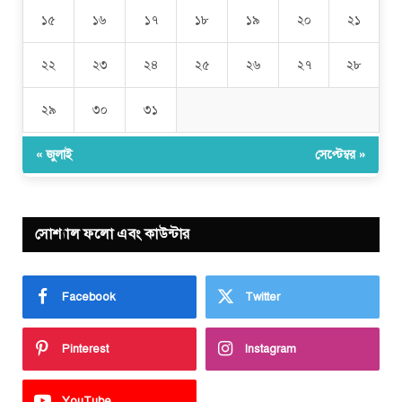
১৫
১৬
১৭
১৮
১৯
২০
২১
২২
২৩
২৪
২৫
২৬
২৭
২৮
২৯
৩০
৩১
« জুলাই
সেপ্টেম্বর »
সোশ্যাল ফলো এবং কাউন্টার
Facebook
Twitter
Pinterest
Instagram
YouTube