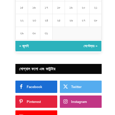
১৫
১৬
১৭
১৮
১৯
২০
২১
২২
২৩
২৪
২৫
২৬
২৭
২৮
২৯
৩০
৩১
« জুলাই
সেপ্টেম্বর »
সোশ্যাল ফলো এবং কাউন্টার
Facebook
Twitter
Pinterest
Instagram