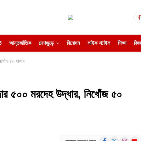
ি
আন্তর্জাতিক
দেশজুড়ে
বিনোদন
লাইফ স্টাইল
শিক্ষা
বিজ্
নিখোঁজ ৫০ হাজার
াজার ৫০০ মরদেহ উদ্ধার, নিখোঁজ ৫০
Facebook
X
Instagram
YouT