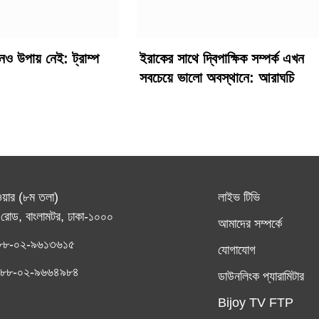
 উপায় নেই: ট্রাম্প
ইরাকের সাথে দ্বিপাক্ষিক সম্পর্ক এখন
সবচেয়ে ভালো অবস্থানে: আরাঘচি
ওয়ার (৮ম তলা)
লাইভ টিভি
রোড, বাংলামটর, ঢাকা-১০০০
আমাদের সম্পর্কে
৮৮-০২-৯৬১৩৬১৫
যোগাযোগ
ঃ +৮৮-০২-৯৬৬৪৯৮৪
ডাউনলিংক প্যারামিটার
Bijoy TV FTP