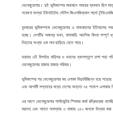
ভেনেজুয়েলায়। দুই ভূমিকম্পের মাঝখানে সময়ের ব্যবধান ছিল মাত্র
গবেষণা সংস্থা ইউনাইটেড স্টেটস জিওলজিক্যাল সার্ভে (ইউএস
বুধবারের ভূমিকম্পকে ভেনেজুয়েলার এ যাবৎকালের ইতিহাসের সবচ
হচ্ছে। দেশটির অজস্র ভবন, বাসাবাড়ি আংশিক কিংবা সম্পূর্ণ
নিহতের সংখ্যা এক লাখ ছাড়িয়ে যেতে পারে।
ভয়াবহ এই বিপর্যয়ে বাড়িঘর ও ভবনের ধ্বংসস্তূপে চাপা পড়া প
ভেনেজুয়েলার হাজার হাজার পরিবার।
ভূমিকম্পের পর ভেনেজুয়েলার বহু এলাকা বিদুৎবিচ্ছিন্ন হয়ে পড়েছ
এবং আগামী সপ্তাহের মধ্যে দেশের অন্তত ৭৫ শতাংশ এলাকায় বিদ
এর আগে ভেনেজুয়েলার পার্লামেন্টের স্পিকার জর্জ রদ্রিগুয়েজ বল
মরদেহ এবং আহত অবস্থায় ৩ হাজার ১৫০ জনকে উদ্ধার করা হ