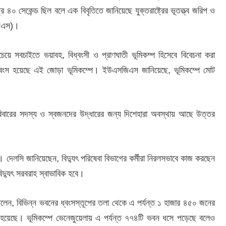
 ৪০ সেকেন্ড ছিল বলে এক বিবৃতিতে জানিয়েছে যুক্তরাষ্ট্রের ভূতত্ত্ব জরিপ ও
জিএস)।
েয়ে সবচাইতে ভয়াবহ, বিধ্বংসী ও প্রাণঘাতী ভূমিকম্প হিসেবে বিবেচনা করা
 ধ্বংস হয়েছে এই জোড়া ভূমিকম্পে। ইউএসজিএস জানিয়েছে, ভূমিকম্পে মোট
রিবারের সদস্য ও স্বজনদের উদ্ধারের জন্য দিশেহারা অবস্থায় আছে উত্তর
ে। দেলসি জানিয়েছেন, বিদ্যুৎ পরিষেবা বিভাগের কর্মীরা নিরলসভাবে কাজ করছেন
্যুৎ সরবরাহ স্বাভাবিক হবে।
েছিলেন, বিভিন্ন ভবনের ধ্বংসস্তূপের তলা থেকে এ পর্যন্ত ১ হাজার ৪৫০ জনের
য়েছে। ভূমিকম্পে ভেনেজুয়েলায় এ পর্যন্ত ৭৭৪টি ভবন ধসে পড়েছে বলেও