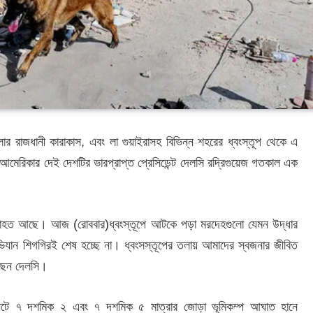
লার রাজধানী কারাকাস, এবং লা গুয়াইরাসহ বিভিন্ন শহরের ধ্বংস্তূপ থেকে এ
 আমেরিকার দেই দেশটির ভারপ্রাপ্ত প্রেসিডেন্ট দেলসি রদ্রিগুয়েজ গতকাল এক
্যাহত আছে। আজ (রোববার)ধ্বংস্তূপে আটকে পড়া মরদেহগুলো যেমন উদ্ধার
যান শিগগিরই শেষ হচ্ছে না। ধ্বংসস্তূপের তলায় আমাদের স্বজনার জীবিত
ছেন দেলসি।
মিনিটে ৭ দশমিক ২ এবং ৭ দশমিক ৫ মাত্রার জোড়া ভূমিকম্প আঘাত হানে