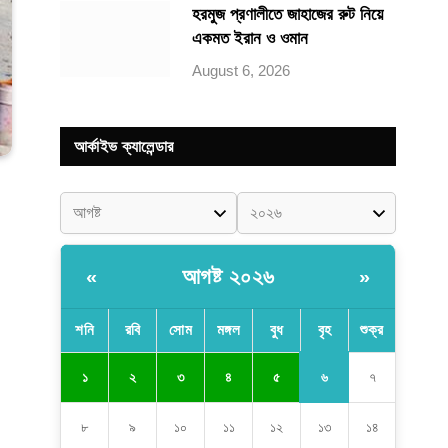
হরমুজ প্রণালীতে জাহাজের রুট নিয়ে
একমত ইরান ও ওমান
August 6, 2026
আর্কাইভ ক্যালেন্ডার
আগষ্ট ২০২৬
«
»
শনি
রবি
সোম
মঙ্গল
বুধ
বৃহ
শুক্র
৬
১
২
৩
৪
৫
৭
৮
৯
১০
১১
১২
১৩
১৪