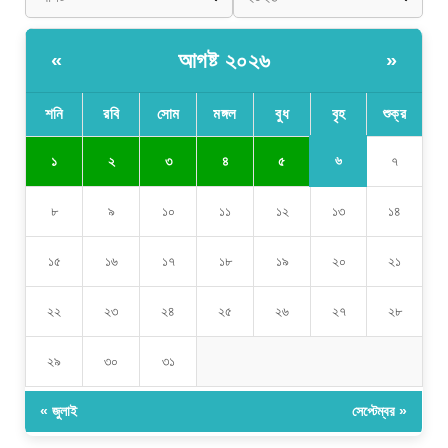
আগষ্ট ২০২৬
«
»
শনি
রবি
সোম
মঙ্গল
বুধ
বৃহ
শুক্র
৬
১
২
৩
৪
৫
৭
৮
৯
১০
১১
১২
১৩
১৪
১৫
১৬
১৭
১৮
১৯
২০
২১
২২
২৩
২৪
২৫
২৬
২৭
২৮
২৯
৩০
৩১
« জুলাই
সেপ্টেম্বর »