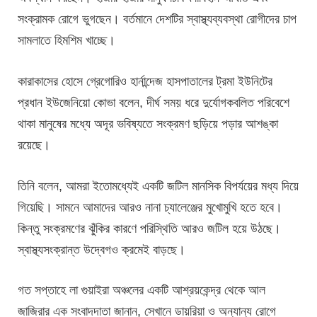
সংক্রামক রোগে ভুগছেন। বর্তমানে দেশটির স্বাস্থ্যব্যবস্থা রোগীদের চাপ
সামলাতে হিমশিম খাচ্ছে।
কারাকাসের হোসে গ্রেগোরিও হার্নান্দেজ হাসপাতালের ট্রমা ইউনিটের
প্রধান ইউজেনিয়ো কোভা বলেন, দীর্ঘ সময় ধরে দুর্যোগকবলিত পরিবেশে
থাকা মানুষের মধ্যে অদূর ভবিষ্যতে সংক্রমণ ছড়িয়ে পড়ার আশঙ্কা
রয়েছে।
তিনি বলেন, আমরা ইতোমধ্যেই একটি জটিল মানসিক বিপর্যয়ের মধ্য দিয়ে
গিয়েছি। সামনে আমাদের আরও নানা চ্যালেঞ্জের মুখোমুখি হতে হবে।
কিন্তু সংক্রমণের ঝুঁকির কারণে পরিস্থিতি আরও জটিল হয়ে উঠছে।
স্বাস্থ্যসংক্রান্ত উদ্বেগও ক্রমেই বাড়ছে।
গত সপ্তাহে লা গুয়াইরা অঞ্চলের একটি আশ্রয়কেন্দ্র থেকে আল
জাজিরার এক সংবাদদাতা জানান, সেখানে ডায়রিয়া ও অন্যান্য রোগে