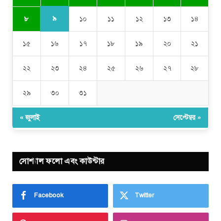
৯
৮
১০
১১
১২
১৩
১৪
১৫
১৬
১৭
১৮
১৯
২০
২১
২২
২৩
২৪
২৫
২৬
২৭
২৮
২৯
৩০
৩১
« জুলাই
সেপ্টেম্বর »
সোশ্যাল ফলো এবং কাউন্টার
Facebook
Twitter