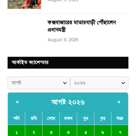
কক্সবাজারের মাতারবাড়ী পৌঁছালেন
প্রধানমন্ত্রী
August 9, 2026
আর্কাইভ ক্যালেন্ডার
আগষ্ট ২০২৬
«
»
শনি
রবি
সোম
মঙ্গল
বুধ
বৃহ
শুক্র
২
১
৩
৪
৫
৬
৭