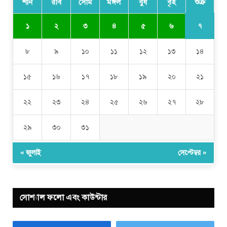
শনি
রবি
সোম
মঙ্গল
বুধ
বৃহ
শুক্র
৭
১
২
৩
৪
৫
৬
৮
৯
১০
১১
১২
১৩
১৪
১৫
১৬
১৭
১৮
১৯
২০
২১
২২
২৩
২৪
২৫
২৬
২৭
২৮
২৯
৩০
৩১
« জুলাই
সেপ্টেম্বর »
সোশ্যাল ফলো এবং কাউন্টার