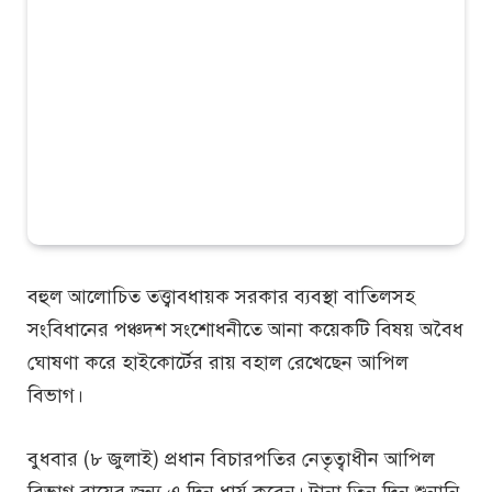
বহুল আলোচিত তত্ত্বাবধায়ক সরকার ব্যবস্থা বাতিলসহ
সংবিধানের পঞ্চদশ সংশোধনীতে আনা কয়েকটি বিষয় অবৈধ
ঘোষণা করে হাইকোর্টের রায় বহাল রেখেছেন আপিল
বিভাগ।
বুধবার (৮ জুলাই) প্রধান বিচারপতির নেতৃত্বাধীন আপিল
বিভাগ রায়ের জন্য এ দিন ধার্য করেন। টানা তিন দিন শুনানি