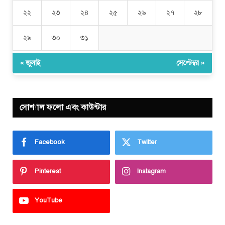
২২
২৩
২৪
২৫
২৬
২৭
২৮
২৯
৩০
৩১
« জুলাই
সেপ্টেম্বর »
সোশ্যাল ফলো এবং কাউন্টার
Facebook
Twitter
Pinterest
Instagram
YouTube