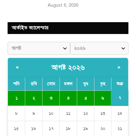
August 6, 2026
আর্কাইভ ক্যালেন্ডার
আগষ্ট ২০২৬
«
»
শনি
রবি
সোম
মঙ্গল
বুধ
বৃহ
শুক্র
৭
১
২
৩
৪
৫
৬
৮
৯
১০
১১
১২
১৩
১৪
১৫
১৬
১৭
১৮
১৯
২০
২১