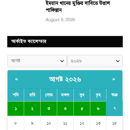
ইমরান খানের মুক্তির দাবিতে উত্তাল
পাকিস্তান
August 6, 2026
আর্কাইভ ক্যালেন্ডার
আগষ্ট ২০২৬
«
»
শনি
রবি
সোম
মঙ্গল
বুধ
বৃহ
শুক্র
৭
১
২
৩
৪
৫
৬
৮
৯
১০
১১
১২
১৩
১৪