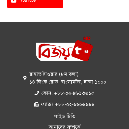
YouTube
রাহাত টাওয়ার (৮ম তলা)
১৪ লিংক রোড, বাংলামটর, ঢাকা-১০০০
ফোন: +৮৮-০২-৯৬১৩৬১৫
ফ্যাক্সঃ +৮৮-০২-৯৬৬৪৯৮৪
লাইভ টিভি
আমাদের সম্পর্কে