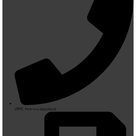
ফোন: +৮৮-০২-৯৬১৩৬১৫