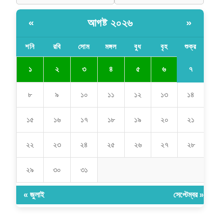
আগষ্ট ২০২৬
«
»
শনি
রবি
সোম
মঙ্গল
বুধ
বৃহ
শুক্র
৭
১
২
৩
৪
৫
৬
৮
৯
১০
১১
১২
১৩
১৪
১৫
১৬
১৭
১৮
১৯
২০
২১
২২
২৩
২৪
২৫
২৬
২৭
২৮
২৯
৩০
৩১
« জুলাই
সেপ্টেম্বর »