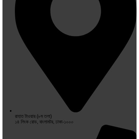
রাহাত টাওয়ার (৮ম তলা)
১৪ লিংক রোড, বাংলামটর, ঢাকা-১০০০