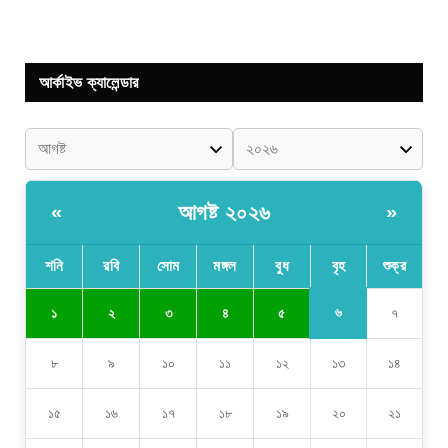
আর্কাইভ ক্যালেন্ডার
আগষ্ট ২০২৬
«
»
শনি
রবি
সোম
মঙ্গল
বুধ
বৃহ
শুক্র
৬
১
২
৩
৪
৫
৭
৮
৯
১০
১১
১২
১৩
১৪
১৫
১৬
১৭
১৮
১৯
২০
২১