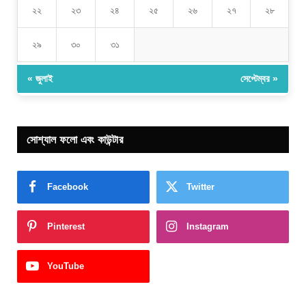
২২
২৩
২৪
২৫
২৬
২৭
২৮
২৯
৩০
৩১
« জুলাই
সেপ্টেম্বর »
সোশ্যাল ফলো এবং কাউন্টার
Facebook
Twitter
Pinterest
Instagram
YouTube