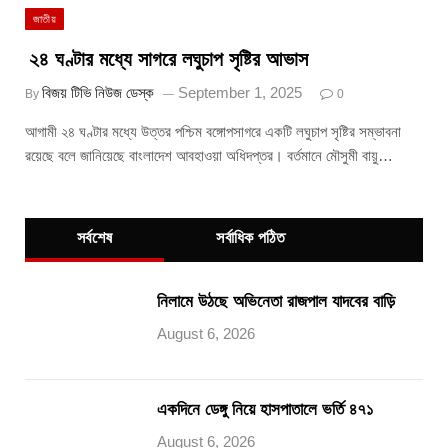
জাতীয়
২৪ ঘণ্টার মধ্যে সাগরে লঘুচাপ সৃষ্টির আভাস
বিজয় টিভি নিউজ ডেস্ক
September 1, 2025
By
0
আগামী ২৪ ঘণ্টার মধ্যে উত্তর পশ্চিম বঙ্গোপসাগরে একটি লঘুচাপ সৃষ্টির সম্ভাবনা
রয়েছে বলে জানিয়েছে বাংলাদেশ আবহাওয়া অধিদপ্তর। বর্তমানে মৌসুমী বায়ু…
সর্বশেষ
সর্বাধিক পঠিত
নিলামে উঠছে অভিনেতা রাজপাল যাদবের বাড়ি
August 6, 2026
একদিনে ডেঙ্গু নিয়ে হাসপাতালে ভর্তি ৪৭১
August 6, 2026