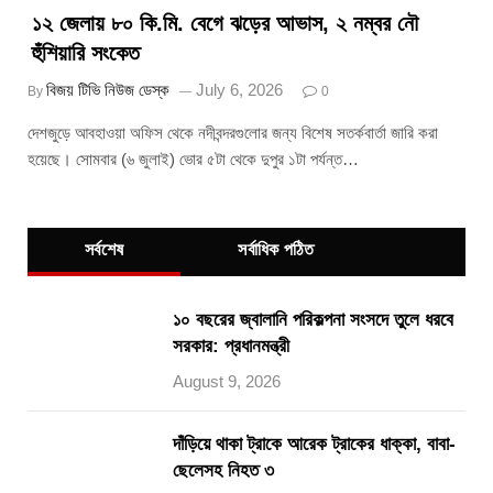
১২ জেলায় ৮০ কি.মি. বেগে ঝড়ের আভাস, ২ নম্বর নৌ
হুঁশিয়ারি সংকেত
বিজয় টিভি নিউজ ডেস্ক
July 6, 2026
By
0
দেশজুড়ে আবহাওয়া অফিস থেকে নদীবন্দরগুলোর জন্য বিশেষ সতর্কবার্তা জারি করা
হয়েছে। সোমবার (৬ জুলাই) ভোর ৫টা থেকে দুপুর ১টা পর্যন্ত…
সর্বশেষ
সর্বাধিক পঠিত
১০ বছরের জ্বালানি পরিকল্পনা সংসদে তুলে ধরবে
সরকার: প্রধানমন্ত্রী
August 9, 2026
দাঁড়িয়ে থাকা ট্রাকে আরেক ট্রাকের ধাক্কা, বাবা-
ছেলেসহ নিহত ৩