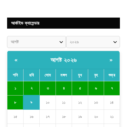
আর্কাইভ ক্যালেন্ডার
আগষ্ট ২০২৬
«
»
শনি
রবি
সোম
মঙ্গল
বুধ
বৃহ
শুক্র
২
১
৩
৪
৫
৬
৭
৯
৮
১০
১১
১২
১৩
১৪
১৫
১৬
১৭
১৮
১৯
২০
২১