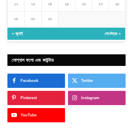
২২
২৩
২৪
২৫
২৬
২৭
২৮
২৯
৩০
৩১
« জুলাই
সেপ্টেম্বর »
সোশ্যাল ফলো এবং কাউন্টার
Facebook
Twitter
Pinterest
Instagram
YouTube