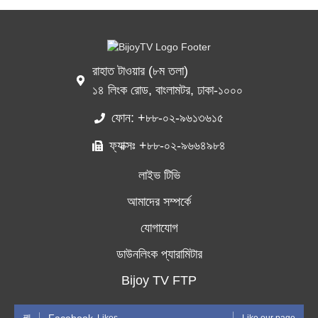
রাহাত টাওয়ার (৮ম তলা)
১৪ লিংক রোড, বাংলামটর, ঢাকা-১০০০
ফোন: +৮৮-০২-৯৬১৩৬১৫
ফ্যাক্সঃ +৮৮-০২-৯৬৬৪৯৮৪
লাইভ টিভি
আমাদের সম্পর্কে
যোগাযোগ
ডাউনলিংক প্যারামিটার
Bijoy TV FTP
Facebook
Likes
Like our page