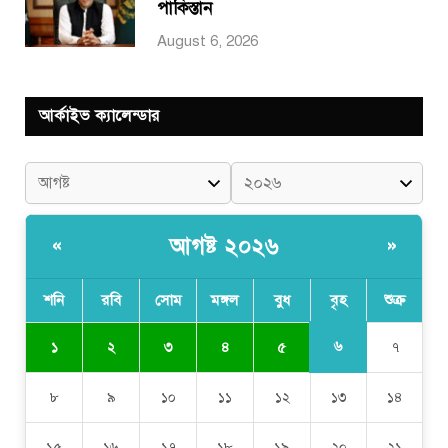
পাকিস্তান
August 6, 2026
আর্কাইভ ক্যালেন্ডার
আগষ্ট ২০২৬
«
»
শনি
রবি
সোম
মঙ্গল
বুধ
বৃহ
শুক্র
৬
১
২
৩
৪
৫
৭
৮
৯
১০
১১
১২
১৩
১৪
১৫
১৬
১৭
১৮
১৯
২০
২১