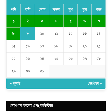
শনি
রবি
সোম
মঙ্গল
বুধ
বৃহ
শুক্র
২
১
৩
৪
৫
৬
৭
৯
৮
১০
১১
১২
১৩
১৪
১৫
১৬
১৭
১৮
১৯
২০
২১
২২
২৩
২৪
২৫
২৬
২৭
২৮
২৯
৩০
৩১
« জুলাই
সেপ্টেম্বর »
সোশ্যাল ফলো এবং কাউন্টার