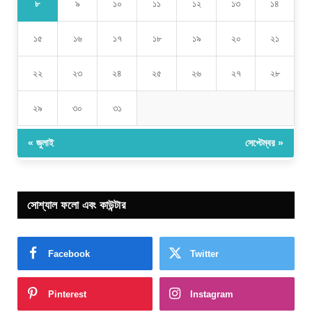
৮
৯
১০
১১
১২
১৩
১৪
১৫
১৬
১৭
১৮
১৯
২০
২১
২২
২৩
২৪
২৫
২৬
২৭
২৮
২৯
৩০
৩১
« জুলাই
সেপ্টেম্বর »
সোশ্যাল ফলো এবং কাউন্টার
Facebook
Twitter
Pinterest
Instagram