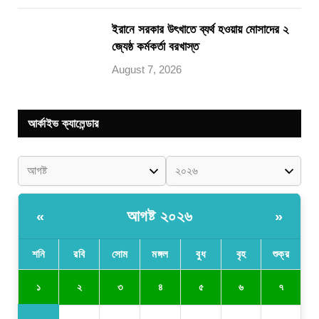
ইরানে সরকার উৎখাতে ব্যর্থ হওয়ায় মোসাদের ২
জ্যেষ্ঠ কর্মকর্তা বরখাস্ত
August 7, 2026
আর্কাইভ ক্যালেন্ডার
আগষ্ট ২০২৬
«
»
শনি
রবি
সোম
মঙ্গল
বুধ
বৃহ
শুক্র
১
২
৩
৪
৫
৬
৭