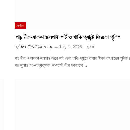
জাতীয়
গাঢ় নীল-হালকা জলপাই শার্ট ও খাকি প্যান্টে ফিরলো পুলিশ
বিজয় টিভি নিউজ ডেস্ক
July 1, 2026
By
0
গাঢ় নীল ও হালকা জলপাই রঙের শার্ট এবং খাকি প্যান্টে আবার ফিরল বাংলাদেশ পুলিশ
গত জুলাই গণ-অভ্যুত্থানে আওয়ামী লীগ সরকারের…