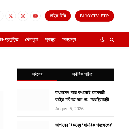
লাইভ টিভি
BIJOYTV FTP
Facebook
X
Instagram
YouTube
(Twitter)
ঞান-প্রযুক্তি
খেলাধুলা
স্বাস্থ্য
অন্যান্য
সর্বশেষ
সর্বাধিক পঠিত
বাংলাদেশ আর কখনোই তাবেদারী
রাষ্ট্রে পরিণত হবে না: পররাষ্ট্রমন্ত্রী
August 5, 2026
জাপানের বিরুদ্ধে ‘সামরিক পদক্ষেপের’