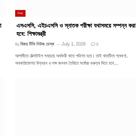
শিক্ষা
া
এসএসসি, এইচএসসি ও স্নাতক পরীক্ষা যথাসময়ে সম্পন্ন করা
হবে: শিক্ষামন্ত্রী
বিজয় টিভি নিউজ ডেস্ক
July 1, 2026
By
0
আগামীতে টেক্সটাইল সবচেয়ে অর্থকরী খাতে পরিণত হবে। তাই খাতটিতে গবেষণা,
অবকাঠামোগত উন্নয়ন ও দক্ষ জনবল তৈরিতে সর্বোচ্চ গুরুত্ব দিতে হবে…