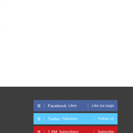
Facebook
Likes
Like our page
Twitter
Followers
Follow Us
1.8M
Subscribers
Subscribe