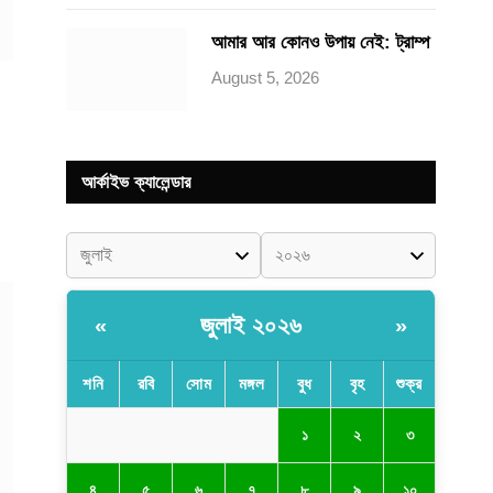
আমার আর কোনও উপায় নেই: ট্রাম্প
August 5, 2026
আর্কাইভ ক্যালেন্ডার
জুলাই ২০২৬
«
»
শনি
রবি
সোম
মঙ্গল
বুধ
বৃহ
শুক্র
১
২
৩
৪
৫
৬
৭
৮
৯
১০