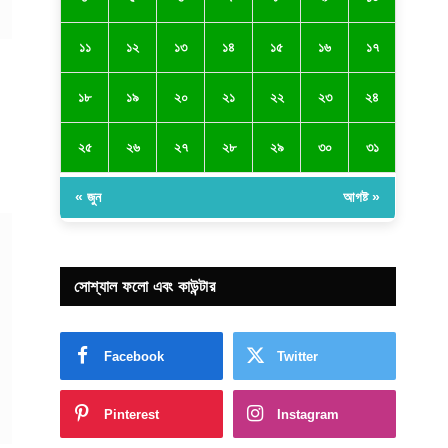
১১
১২
১৩
১৪
১৫
১৬
১৭
১৮
১৯
২০
২১
২২
২৩
২৪
২৫
২৬
২৭
২৮
২৯
৩০
৩১
« জুন
আগষ্ট »
সোশ্যাল ফলো এবং কাউন্টার
Facebook
Twitter
Pinterest
Instagram