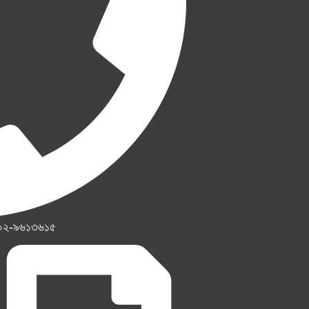
০২-৯৬১৩৬১৫