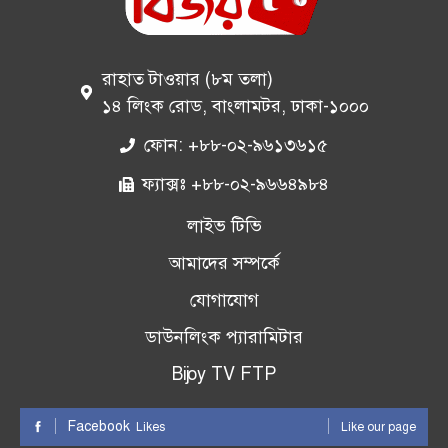
রাহাত টাওয়ার (৮ম তলা)
১৪ লিংক রোড, বাংলামটর, ঢাকা-১০০০
ফোন: +৮৮-০২-৯৬১৩৬১৫
ফ্যাক্সঃ +৮৮-০২-৯৬৬৪৯৮৪
লাইভ টিভি
আমাদের সম্পর্কে
যোগাযোগ
ডাউনলিংক প্যারামিটার
Bijoy TV FTP
Facebook
Likes
Like our page