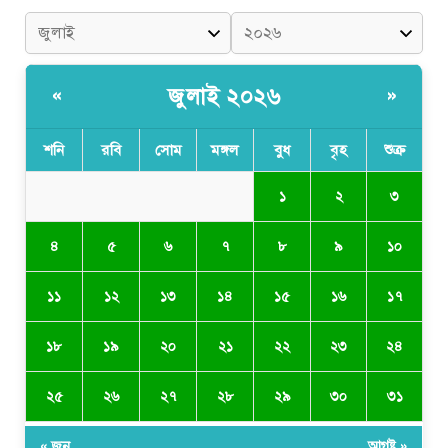
জুলাই ২০২৬
«
»
শনি
রবি
সোম
মঙ্গল
বুধ
বৃহ
শুক্র
১
২
৩
৪
৫
৬
৭
৮
৯
১০
১১
১২
১৩
১৪
১৫
১৬
১৭
১৮
১৯
২০
২১
২২
২৩
২৪
২৫
২৬
২৭
২৮
২৯
৩০
৩১
« জুন
আগষ্ট »