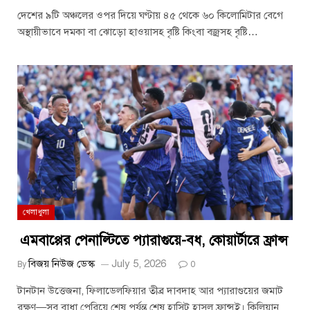
দেশের ৯টি অঞ্চলের ওপর দিয়ে ঘণ্টায় ৪৫ থেকে ৬০ কিলোমিটার বেগে
অস্থায়ীভাবে দমকা বা ঝোড়ো হাওয়াসহ বৃষ্টি কিংবা বজ্রসহ বৃষ্টি…
খেলাধুলা
এমবাপ্পের পেনাল্টিতে প্যারাগুয়ে-বধ, কোয়ার্টারে ফ্রান্স
বিজয় নিউজ ডেস্ক
July 5, 2026
By
0
টানটান উত্তেজনা, ফিলাডেলফিয়ার তীব্র দাবদাহ আর প্যারাগুয়ের জমাট
রক্ষণ—সব বাধা পেরিয়ে শেষ পর্যন্ত শেষ হাসিট হাসল ফ্রান্সই। কিলিয়ান