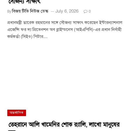
সৌজন্য সাক্ষাৎ
বিজয় টিভি নিউজ ডেস্ক
July 6, 2026
By
0
প্রধানমন্ত্রী তারেক রহমানের সঙ্গে সৌজন্য সাক্ষাৎ করেছেন ইন্টারন্যাশনাল
এজেন্সি ফর দ্য প্রিভেনশন অব ব্লাইন্ডনেস (আইএপিবি)-এর প্রধান নির্বাহী
কর্মকর্তা (সিইও) পিটার…
আন্তর্জাতিক
তেহরানে আলি খামেনির শোক র‌্যালি, লাখো মানুষের