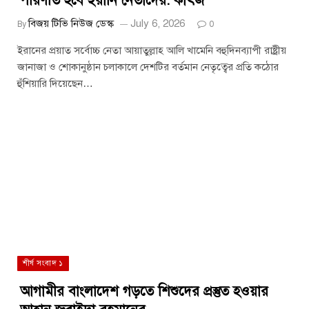
পরিণতি হবে ইরানি নেতাদের: কাৎজ
বিজয় টিভি নিউজ ডেস্ক
July 6, 2026
By
0
ইরানের প্রয়াত সর্বোচ্চ নেতা আয়াতুল্লাহ আলি খামেনি বহুদিনব্যাপী রাষ্ট্রীয়
জানাজা ও শোকানুষ্ঠান চলাকালে দেশটির বর্তমান নেতৃত্বের প্রতি কঠোর
হুঁশিয়ারি দিয়েছেন…
শীর্ষ সংবাদ ১
আগামীর বাংলাদেশ গড়তে শিশুদের প্রস্তুত হওয়ার