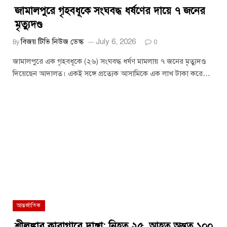
জামালপুরে গৃহবধূকে সংঘবদ্ধ ধর্ষণের দায়ে ৭ জনের
মৃত্যুদণ্ড
বিজয় টিভি নিউজ ডেস্ক
July 6, 2026
By
0
জামালপুরে এক গৃহবধূকে (২৬) সংঘবদ্ধ ধর্ষণ মামলায় ৭ জনের মৃত্যুদণ্ড
দিয়েছেন আদালত। একই সঙ্গে প্রত্যেক আসামিকে এক লাখ টাকা করে…
আন্তর্জাতিক
শ্রীলঙ্কার কারাগারে দাঙ্গা: নিহত ২৫, আহত অন্তত ১০০