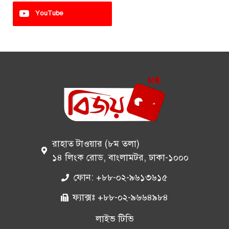
YouTube
রাহাত টাওয়ার (৮ম তলা)
১৪ লিংক রোড, বাংলামটর, ঢাকা-১০০০
ফোন: +৮৮-০২-৯৬১৩৬১৫
ফ্যাক্সঃ +৮৮-০২-৯৬৬৪৯৮৪
লাইভ টিভি