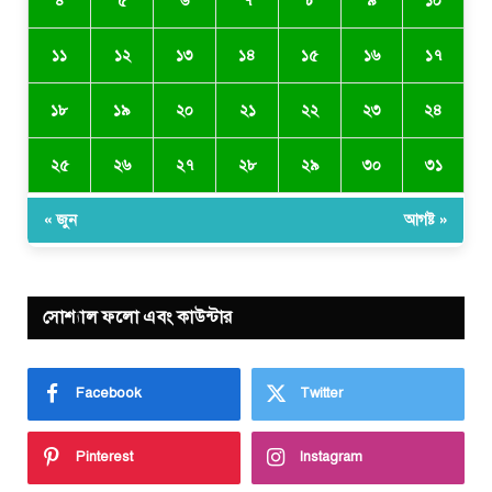
৪
৫
৬
৭
৮
৯
১০
১১
১২
১৩
১৪
১৫
১৬
১৭
১৮
১৯
২০
২১
২২
২৩
২৪
২৫
২৬
২৭
২৮
২৯
৩০
৩১
« জুন
আগষ্ট »
সোশ্যাল ফলো এবং কাউন্টার
Facebook
Twitter
Pinterest
Instagram