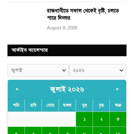
রাজধানীতে সকাল থেকেই বৃষ্টি, চলতে
পারে দিনভর
August 8, 2026
আর্কাইভ ক্যালেন্ডার
জুলাই ২০২৬
«
»
শনি
রবি
সোম
মঙ্গল
বুধ
বৃহ
শুক্র
১
২
৩