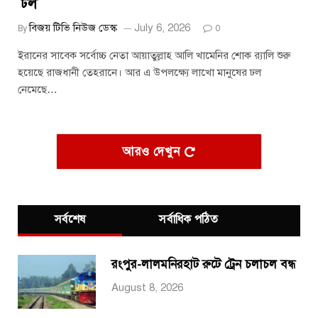
ঢল
বিজয় টিভি নিউজ ডেস্ক
July 6, 2026
By
0
ইরানের সাবেক সর্বোচ্চ নেতা আয়াতুল্লাহ আলি খামেনির শোক র‌্যালি শুরু
হয়েছে রাজধানী তেহরানে। আর এ উপলক্ষ্যে লাখো মানুষের ঢল
নেমেছে…
আরও দেখুন
সর্বশেষ
সর্বাধিক পঠিত
রংপুর-লালমনিরহাট রুটে ট্রেন চলাচল বন্ধ
August 8, 2026