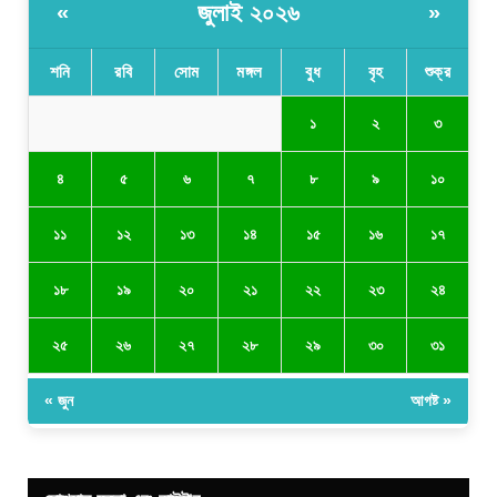
জুলাই ২০২৬
«
»
শনি
রবি
সোম
মঙ্গল
বুধ
বৃহ
শুক্র
১
২
৩
৪
৫
৬
৭
৮
৯
১০
১১
১২
১৩
১৪
১৫
১৬
১৭
১৮
১৯
২০
২১
২২
২৩
২৪
২৫
২৬
২৭
২৮
২৯
৩০
৩১
« জুন
আগষ্ট »