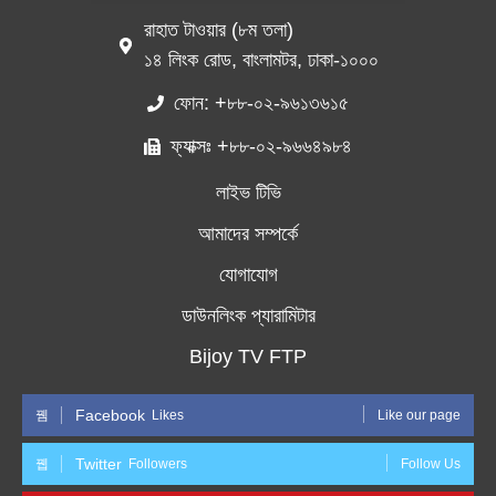
রাহাত টাওয়ার (৮ম তলা)
১৪ লিংক রোড, বাংলামটর, ঢাকা-১০০০
ফোন: +৮৮-০২-৯৬১৩৬১৫
ফ্যাক্সঃ +৮৮-০২-৯৬৬৪৯৮৪
লাইভ টিভি
আমাদের সম্পর্কে
যোগাযোগ
ডাউনলিংক প্যারামিটার
Bijoy TV FTP
Facebook
Likes
Like our page
Twitter
Followers
Follow Us