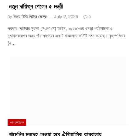
নতুন দায়িত্ব পেলেন ৫ মন্ত্রী
বিজয় টিভি নিউজ ডেস্ক
July 2, 2026
By
0
সরকার ‘সাইবার সুরক্ষা (সংশোধন) আইন, ২০২৬’-এর খসড়া পর্যালোচনা ও
চূড়ান্তকরণের জন্য পাঁচ সদস্যের একটি মন্ত্রিসভা কমিটি গঠন করেছে। বৃহস্পতিবার
(২…
আন্তর্জাতিক
খামেনির মরদেহ নেওয়া হবে ঐতিহাসিক কারবালায়