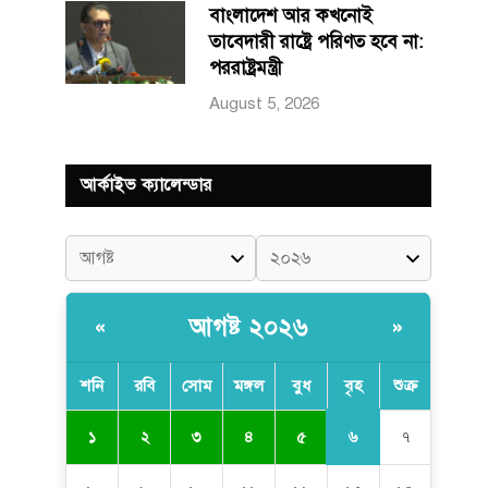
বাংলাদেশ আর কখনোই
তাবেদারী রাষ্ট্রে পরিণত হবে না:
পররাষ্ট্রমন্ত্রী
August 5, 2026
আর্কাইভ ক্যালেন্ডার
আগষ্ট ২০২৬
«
»
শনি
রবি
সোম
মঙ্গল
বুধ
বৃহ
শুক্র
৬
১
২
৩
৪
৫
৭