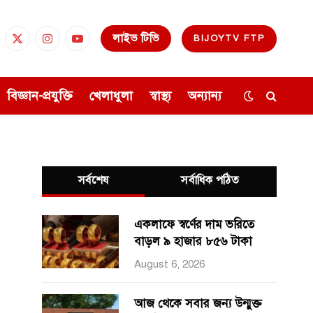
লাইভ টিভি
BIJOYTV FTP
cebook
X
Instagram
YouTube
(Twitter)
বিজ্ঞান-প্রযুক্তি
খেলাধুলা
স্বাস্থ্য
অন্যান্য
সর্বশেষ
সর্বাধিক পঠিত
একলাফে স্বর্ণের দাম ভরিতে
বাড়ল ৯ হাজার ৮৫৬ টাকা
August 6, 2026
আজ থেকে সবার জন্য উন্মুক্ত