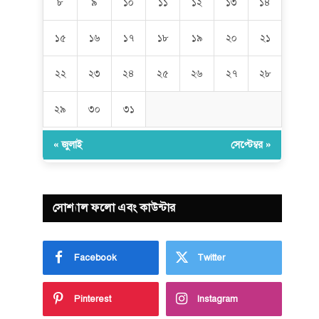
৮
৯
১০
১১
১২
১৩
১৪
১৫
১৬
১৭
১৮
১৯
২০
২১
২২
২৩
২৪
২৫
২৬
২৭
২৮
২৯
৩০
৩১
« জুলাই
সেপ্টেম্বর »
সোশ্যাল ফলো এবং কাউন্টার
Facebook
Twitter
Pinterest
Instagram