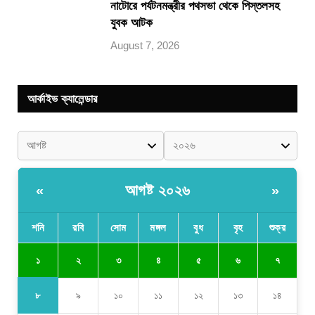
নাটোরে পর্যটনমন্ত্রীর পথসভা থেকে পিস্তলসহ
যুবক আটক
August 7, 2026
আর্কাইভ ক্যালেন্ডার
আগষ্ট ২০২৬
«
»
শনি
রবি
সোম
মঙ্গল
বুধ
বৃহ
শুক্র
১
২
৩
৪
৫
৬
৭
৮
৯
১০
১১
১২
১৩
১৪