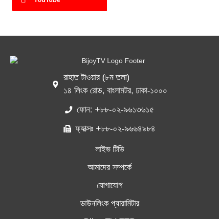
রাহাত টাওয়ার (৮ম তলা)
১৪ লিংক রোড, বাংলামটর, ঢাকা-১০০০
ফোন: +৮৮-০২-৯৬১৩৬১৫
ফ্যাক্সঃ +৮৮-০২-৯৬৬৪৯৮৪
লাইভ টিভি
আমাদের সম্পর্কে
যোগাযোগ
ডাউনলিংক প্যারামিটার