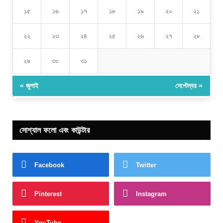
১৫
১৬
১৭
১৮
১৯
২০
২১
২২
২৩
২৪
২৫
২৬
২৭
২৮
২৯
৩০
৩১
« জুলাই
সেপ্টেম্বর »
সোশ্যাল ফলো এবং কাউন্টার
Facebook
Twitter
Pinterest
Instagram
YouTube