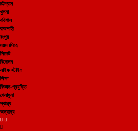
চট্টগ্রাম
খুলনা
বরিশাল
রাজশাহী
রংপুর
ময়মনসিংহ
সিলেট
বিনোদন
লাইফ স্টাইল
শিক্ষা
বিজ্ঞান-প্রযুক্তি
খেলাধুলা
স্বাস্থ্য
অন্যান্য