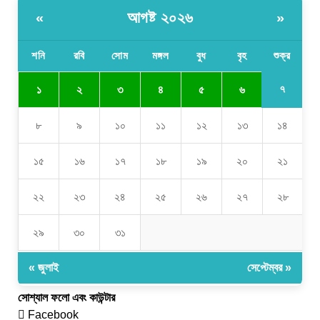
আগষ্ট ২০২৬
«
»
শনি
রবি
সোম
মঙ্গল
বুধ
বৃহ
শুক্র
৭
১
২
৩
৪
৫
৬
৮
৯
১০
১১
১২
১৩
১৪
১৫
১৬
১৭
১৮
১৯
২০
২১
২২
২৩
২৪
২৫
২৬
২৭
২৮
২৯
৩০
৩১
« জুলাই
সেপ্টেম্বর »
সোশ্যাল ফলো এবং কাউন্টার
Facebook