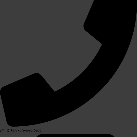
ফোন: +৮৮-০২-৯৬১৩৬১৫