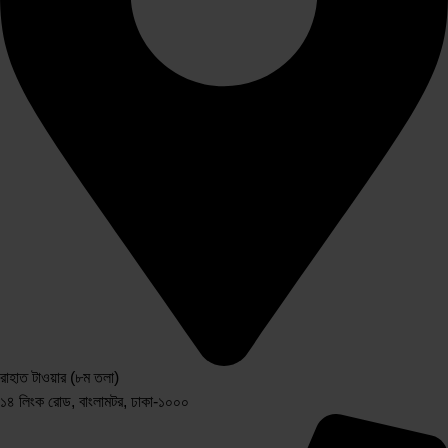
রাহাত টাওয়ার (৮ম তলা)
১৪ লিংক রোড, বাংলামটর, ঢাকা-১০০০