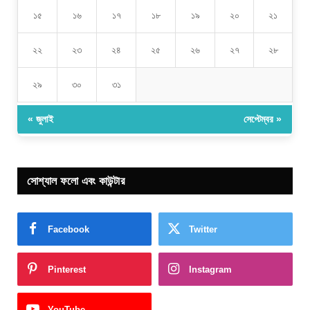
১৫
১৬
১৭
১৮
১৯
২০
২১
২২
২৩
২৪
২৫
২৬
২৭
২৮
২৯
৩০
৩১
« জুলাই
সেপ্টেম্বর »
সোশ্যাল ফলো এবং কাউন্টার
Facebook
Twitter
Pinterest
Instagram
YouTube