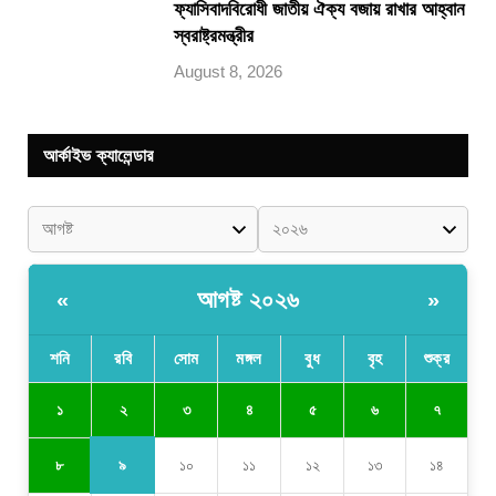
ফ্যাসিবাদবিরোধী জাতীয় ঐক্য বজায় রাখার আহ্বান
স্বরাষ্ট্রমন্ত্রীর
August 8, 2026
আর্কাইভ ক্যালেন্ডার
আগষ্ট ২০২৬
«
»
শনি
রবি
সোম
মঙ্গল
বুধ
বৃহ
শুক্র
২
১
৩
৪
৫
৬
৭
৯
৮
১০
১১
১২
১৩
১৪