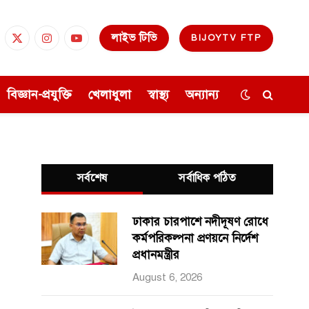
লাইভ টিভি
BIJOYTV FTP
cebook
X
Instagram
YouTube
(Twitter)
বিজ্ঞান-প্রযুক্তি
খেলাধুলা
স্বাস্থ্য
অন্যান্য
সর্বশেষ
সর্বাধিক পঠিত
ঢাকার চারপাশে নদীদূষণ রোধে
কর্মপরিকল্পনা প্রণয়নে নির্দেশ
প্রধানমন্ত্রীর
August 6, 2026