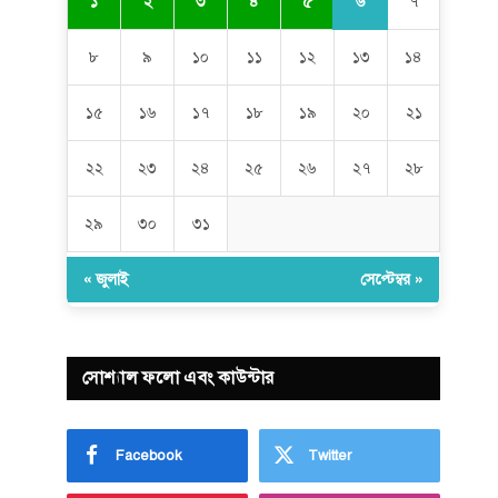
৬
১
২
৩
৪
৫
৭
৮
৯
১০
১১
১২
১৩
১৪
১৫
১৬
১৭
১৮
১৯
২০
২১
২২
২৩
২৪
২৫
২৬
২৭
২৮
২৯
৩০
৩১
« জুলাই
সেপ্টেম্বর »
সোশ্যাল ফলো এবং কাউন্টার
Facebook
Twitter