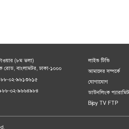
টাওয়ার (৮ম তলা)
লাইভ টিভি
ক রোড, বাংলামটর, ঢাকা-১০০০
আমাদের সম্পর্কে
+৮৮-০২-৯৬১৩৬১৫
যোগাযোগ
সঃ +৮৮-০২-৯৬৬৪৯৮৪
ডাউনলিংক প্যারামিট
Bijoy TV FTP
ed.