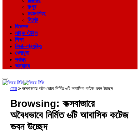
রাজশাহী
রংপুর
ময়মনসিংহ
সিলেট
বিনোদন
লাইফ স্টাইল
শিক্ষা
বিজ্ঞান-প্রযুক্তি
খেলাধুলা
স্বাস্থ্য
অন্যান্য
হোম
»
কক্সবাজারে অবৈধভাবে নির্মিত ৬টি আবাসিক কটেজ ভবন উচ্ছেদ
Browsing:
কক্সবাজারে
অবৈধভাবে নির্মিত ৬টি আবাসিক কটেজ
ভবন উচ্ছেদ