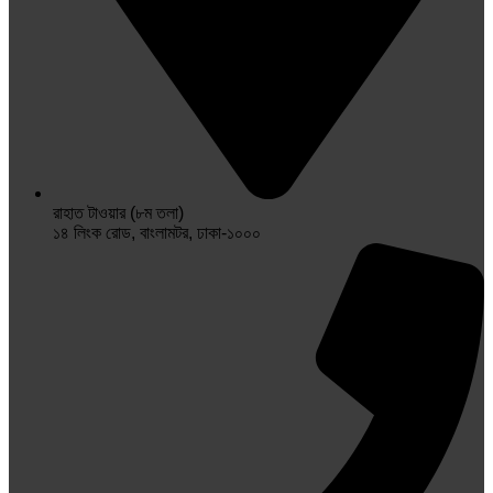
রাহাত টাওয়ার (৮ম তলা)
১৪ লিংক রোড, বাংলামটর, ঢাকা-১০০০