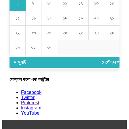
৮
৯
১০
১১
১২
১৩
১৪
১৫
১৬
১৭
১৮
১৯
২০
২১
২২
২৩
২৪
২৫
২৬
২৭
২৮
২৯
৩০
৩১
« জুলাই
সেপ্টেম্বর »
সোশ্যাল ফলো এবং কাউন্টার
Facebook
Twitter
Pinterest
Instagram
YouTube