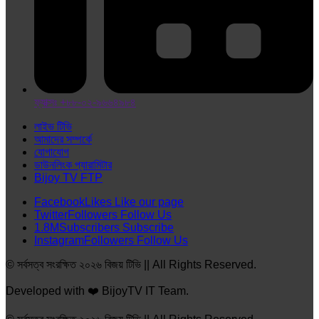
ফ্যাক্সঃ +৮৮-০২-৯৬৬৪৯৮৪
লাইভ টিভি
আমাদের সম্পর্কে
যোগাযোগ
ডাউনলিংক প্যারামিটার
Bijoy TV FTP
Facebook
Likes
Like our page
Twitter
Followers
Follow Us
1.8M
Subscribers
Subscribe
Instagram
Followers
Follow Us
© সর্বসত্ব সংরক্ষিত ২০২৬ বিজয় টিভি || All Rights Reserved.
Developed with ❤️ BijoyTV IT Team.