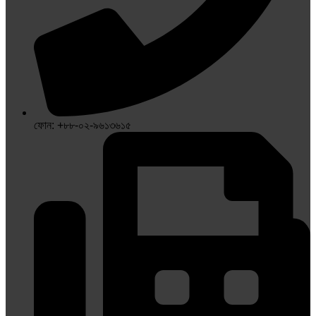
ফোন: +৮৮-০২-৯৬১৩৬১৫