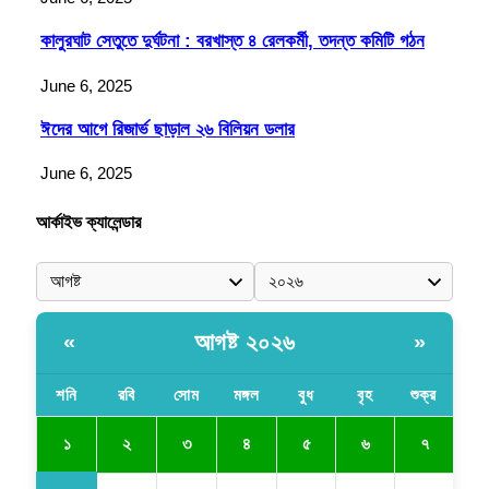
কালুরঘাট সেতুতে দুর্ঘটনা : বরখাস্ত ৪ রেলকর্মী, তদন্ত কমিটি গঠন
June 6, 2025
ঈদের আগে রিজার্ভ ছাড়াল ২৬ বিলিয়ন ডলার
June 6, 2025
আর্কাইভ ক্যালেন্ডার
আগষ্ট ২০২৬
«
»
শনি
রবি
সোম
মঙ্গল
বুধ
বৃহ
শুক্র
১
২
৩
৪
৫
৬
৭