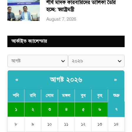
শীর্ষ মাদক কারবারিদের তালিকা তৈরি
হচ্ছে: স্বরাষ্ট্রমন্ত্রী
August 7, 2026
আর্কাইভ ক্যালেন্ডার
আগষ্ট ২০২৬
«
»
শনি
রবি
সোম
মঙ্গল
বুধ
বৃহ
শুক্র
৭
১
২
৩
৪
৫
৬
৮
৯
১০
১১
১২
১৩
১৪