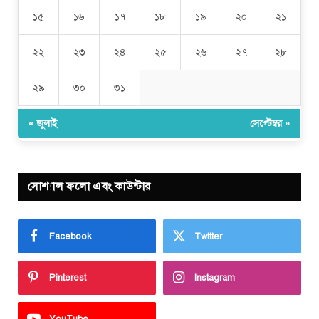
১৫
১৬
১৭
১৮
১৯
২০
২১
২২
২৩
২৪
২৫
২৬
২৭
২৮
২৯
৩০
৩১
« জুলাই
সেপ্টেম্বর »
সোশ্যাল ফলো এবং কাউন্টার
Facebook
Twitter
Pinterest
Instagram
YouTube