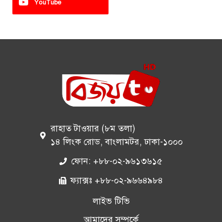
YouTube
রাহাত টাওয়ার (৮ম তলা)
১৪ লিংক রোড, বাংলামটর, ঢাকা-১০০০
ফোন: +৮৮-০২-৯৬১৩৬১৫
ফ্যাক্সঃ +৮৮-০২-৯৬৬৪৯৮৪
লাইভ টিভি
আমাদের সম্পর্কে