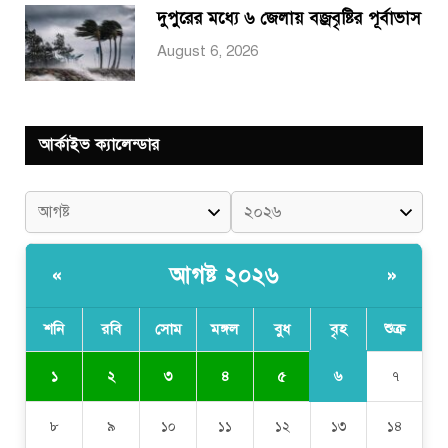
দুপুরের মধ্যে ৬ জেলায় বজ্রবৃষ্টির পূর্বাভাস
August 6, 2026
আর্কাইভ ক্যালেন্ডার
আগষ্ট ২০২৬
«
»
শনি
রবি
সোম
মঙ্গল
বুধ
বৃহ
শুক্র
৬
১
২
৩
৪
৫
৭
৮
৯
১০
১১
১২
১৩
১৪