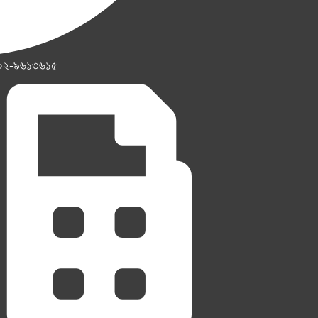
০২-৯৬১৩৬১৫