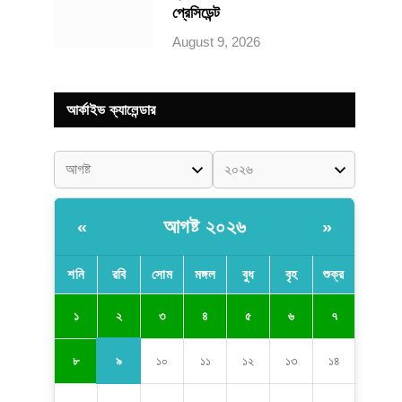
প্রেসিডেন্ট
August 9, 2026
আর্কাইভ ক্যালেন্ডার
আগষ্ট ২০২৬
«
»
শনি
রবি
সোম
মঙ্গল
বুধ
বৃহ
শুক্র
২
১
৩
৪
৫
৬
৭
৯
৮
১০
১১
১২
১৩
১৪