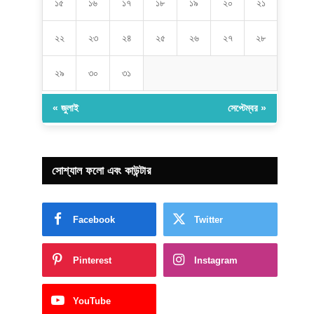
১৫
১৬
১৭
১৮
১৯
২০
২১
২২
২৩
২৪
২৫
২৬
২৭
২৮
২৯
৩০
৩১
« জুলাই
সেপ্টেম্বর »
সোশ্যাল ফলো এবং কাউন্টার
Facebook
Twitter
Pinterest
Instagram
YouTube