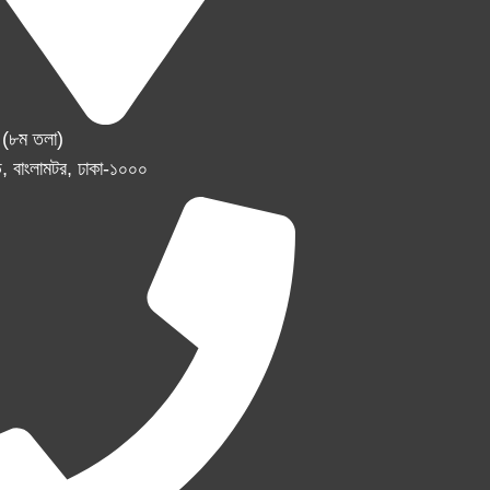
র (৮ম তলা)
, বাংলামটর, ঢাকা-১০০০