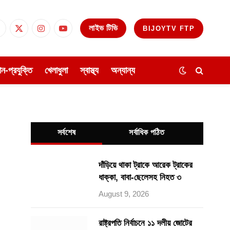
লাইভ টিভি
BIJOYTV FTP
Facebook
X
Instagram
YouTube
(Twitter)
ঞান-প্রযুক্তি
খেলাধুলা
স্বাস্থ্য
অন্যান্য
সর্বশেষ
সর্বাধিক পঠিত
দাঁড়িয়ে থাকা ট্রাকে আরেক ট্রাকের
ধাক্কা, বাবা-ছেলেসহ নিহত ৩
August 9, 2026
রাষ্ট্রপতি নির্বাচনে ১১ দলীয় জোটের