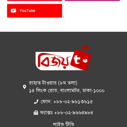
YouTube
রাহাত টাওয়ার (৮ম তলা)
১৪ লিংক রোড, বাংলামটর, ঢাকা-১০০০
ফোন: +৮৮-০২-৯৬১৩৬১৫
ফ্যাক্সঃ +৮৮-০২-৯৬৬৪৯৮৪
লাইভ টিভি