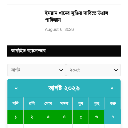
ইমরান খানের মুক্তির দাবিতে উত্তাল
পাকিস্তান
August 6, 2026
আর্কাইভ ক্যালেন্ডার
আগষ্ট ২০২৬
«
»
শনি
রবি
সোম
মঙ্গল
বুধ
বৃহ
শুক্র
৭
১
২
৩
৪
৫
৬