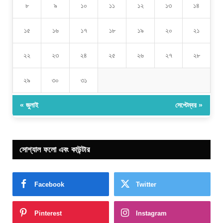
৮
৯
১০
১১
১২
১৩
১৪
১৫
১৬
১৭
১৮
১৯
২০
২১
২২
২৩
২৪
২৫
২৬
২৭
২৮
২৯
৩০
৩১
« জুলাই
সেপ্টেম্বর »
সোশ্যাল ফলো এবং কাউন্টার
Facebook
Twitter
Pinterest
Instagram