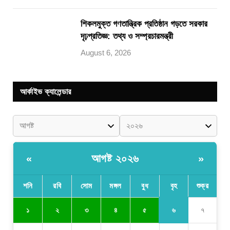
শিকলমুক্ত গণতান্ত্রিক প্রতিষ্ঠান গড়তে সরকার
দৃঢ়প্রতিজ্ঞ: তথ্য ও সম্প্রচারমন্ত্রী
August 6, 2026
আর্কাইভ ক্যালেন্ডার
আগষ্ট ২০২৬
«
»
শনি
রবি
সোম
মঙ্গল
বুধ
বৃহ
শুক্র
৬
১
২
৩
৪
৫
৭