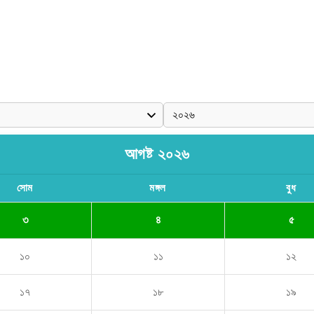
আগষ্ট ২০২৬
সোম
মঙ্গল
বুধ
৩
৪
৫
১০
১১
১২
১৭
১৮
১৯