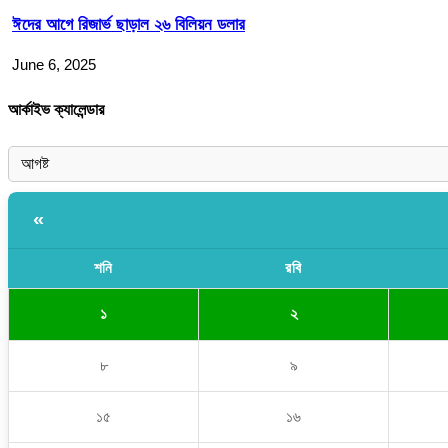
ঈদের আগে রিজার্ভ ছাড়াল ২৬ বিলিয়ন ডলার
June 6, 2025
আর্কাইভ ক্যালেন্ডার
«
শনি
রবি
১
২
৮
৯
১৫
১৬