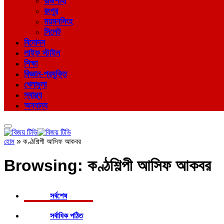
রাজশাহী
রংপুর
ময়মনসিংহ
সিলেট
বিনোদন
লাইফ স্টাইল
শিক্ষা
বিজ্ঞান-প্রযুক্তি
খেলাধুলা
স্বাস্থ্য
অন্যান্য
হোম
»
কণ্ঠশিল্পী আসিফ আকবর
Browsing:
কণ্ঠশিল্পী আসিফ আকবর
সর্বশেষ
সর্বাধিক পঠিত