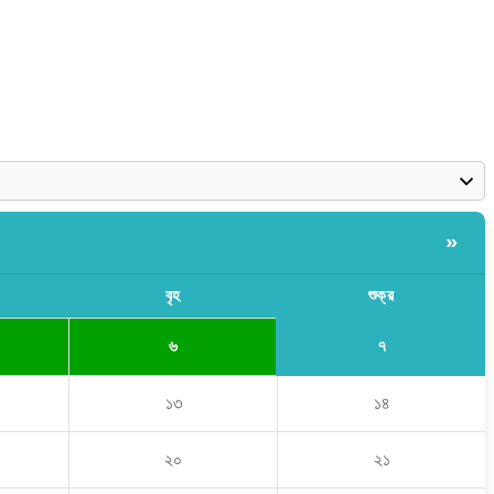
»
বৃহ
শুক্র
৭
৬
১৩
১৪
২০
২১