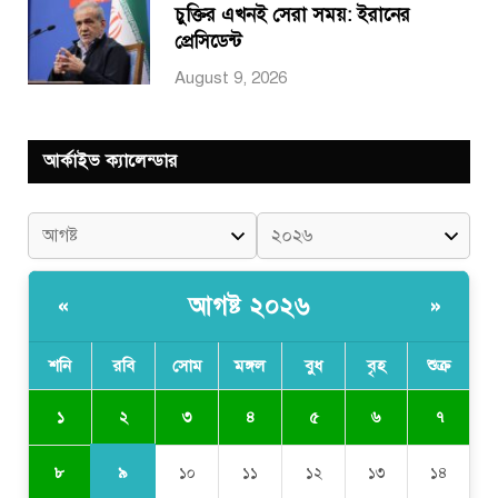
চুক্তির এখনই সেরা সময়: ইরানের
প্রেসিডেন্ট
August 9, 2026
আর্কাইভ ক্যালেন্ডার
আগষ্ট ২০২৬
«
»
শনি
রবি
সোম
মঙ্গল
বুধ
বৃহ
শুক্র
২
১
৩
৪
৫
৬
৭
৯
৮
১০
১১
১২
১৩
১৪