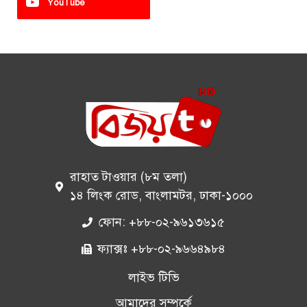
YouTube
রাহাত টাওয়ার (৮ম তলা)
১৪ লিংক রোড, বাংলামটর, ঢাকা-১০০০
ফোন: +৮৮-০২-৯৬১৩৬১৫
ফ্যাক্সঃ +৮৮-০২-৯৬৬৪৯৮৪
লাইভ টিভি
আমাদের সম্পর্কে