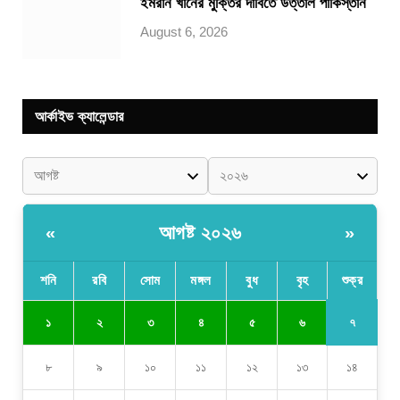
ইমরান খানের মুক্তির দাবিতে উত্তাল পাকিস্তান
August 6, 2026
আর্কাইভ ক্যালেন্ডার
আগষ্ট ২০২৬
«
»
শনি
রবি
সোম
মঙ্গল
বুধ
বৃহ
শুক্র
৭
১
২
৩
৪
৫
৬
৮
৯
১০
১১
১২
১৩
১৪