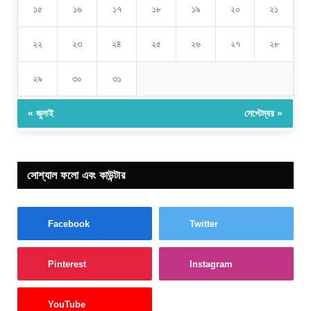
১৫
১৬
১৭
১৮
১৯
২০
২১
২২
২৩
২৪
২৫
২৬
২৭
২৮
২৯
৩০
৩১
« জুলাই
সেপ্টেম্বর »
সোশ্যাল ফলো এবং কাউন্টার
Facebook
Twitter
Pinterest
Instagram
YouTube