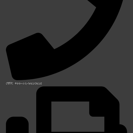
ফোন: +৮৮-০২-৯৬১৩৬১৫