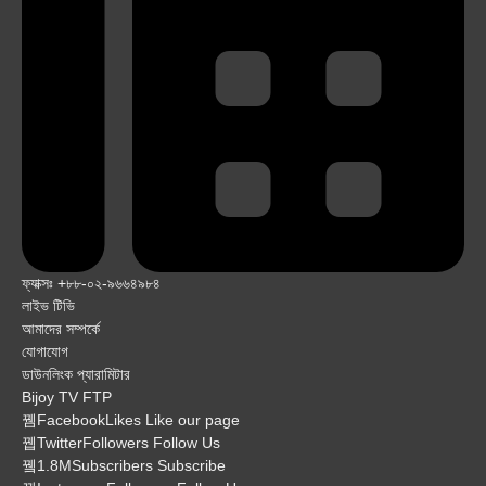
ফ্যাক্সঃ +৮৮-০২-৯৬৬৪৯৮৪
লাইভ টিভি
আমাদের সম্পর্কে
যোগাযোগ
ডাউনলিংক প্যারামিটার
Bijoy TV FTP
Facebook
Likes
Like our page
Twitter
Followers
Follow Us
1.8M
Subscribers
Subscribe