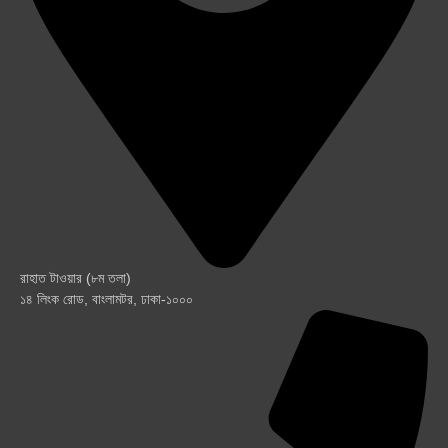
রাহাত টাওয়ার (৮ম তলা)
১৪ লিংক রোড, বাংলামটর, ঢাকা-১০০০