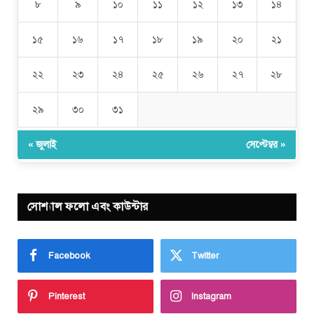
৮
৯
১০
১১
১২
১৩
১৪
১৫
১৬
১৭
১৮
১৯
২০
২১
২২
২৩
২৪
২৫
২৬
২৭
২৮
২৯
৩০
৩১
« জুলাই
সেপ্টেম্বর »
সোশ্যাল ফলো এবং কাউন্টার
Facebook
Twitter
Pinterest
Instagram