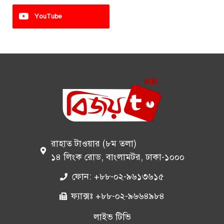
YouTube
রাহাত টাওয়ার (৮ম তলা)
১৪ লিংক রোড, বাংলামটর, ঢাকা-১০০০
ফোন: +৮৮-০২-৯৬১৩৬১৫
ফ্যাক্সঃ +৮৮-০২-৯৬৬৪৯৮৪
লাইভ টিভি