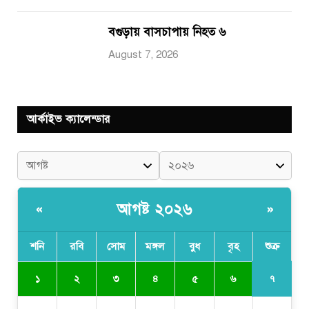
বগুড়ায় বাসচাপায় নিহত ৬
August 7, 2026
আর্কাইভ ক্যালেন্ডার
আগষ্ট ২০২৬
«
»
শনি
রবি
সোম
মঙ্গল
বুধ
বৃহ
শুক্র
৭
১
২
৩
৪
৫
৬