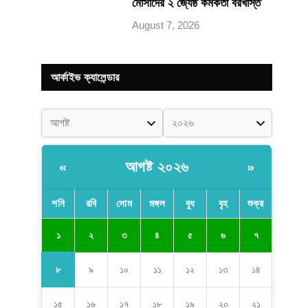
মোসাদের ২ জ্যেষ্ঠ কর্মকর্তা বরখাস্ত
August 7, 2026
আর্কাইভ ক্যালেন্ডার
আগষ্ট ২০২৬
«
»
শনি
রবি
সোম
মঙ্গল
বুধ
বৃহ
শুক্র
১
২
৩
৪
৫
৬
৭
৮
৯
১০
১১
১২
১৩
১৪
১৫
১৬
১৭
১৮
১৯
২০
২১