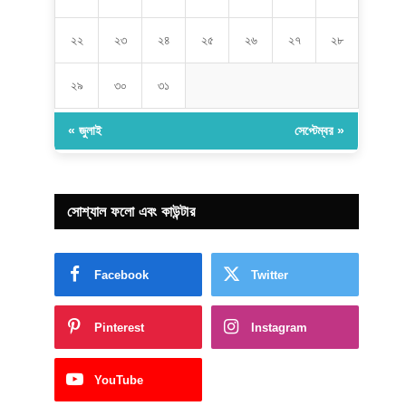
২২
২৩
২৪
২৫
২৬
২৭
২৮
২৯
৩০
৩১
« জুলাই
সেপ্টেম্বর »
সোশ্যাল ফলো এবং কাউন্টার
Facebook
Twitter
Pinterest
Instagram
YouTube