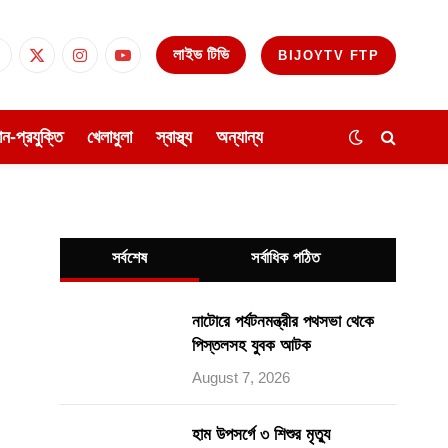
লাইভ টিভি
BIJOYTV FTP
Facebook
X
Instagram
YouTube
(Twitter)
ঞান-প্রযুক্তি
খেলাধুলা
স্বাস্থ্য
অন্যান্য
সর্বশেষ
সর্বাধিক পঠিত
নাটোরে পর্যটনমন্ত্রীর পথসভা থেকে
পিস্তলসহ যুবক আটক
August 7, 2026
হাম উপসর্গে ৩ শিশুর মৃত্যু