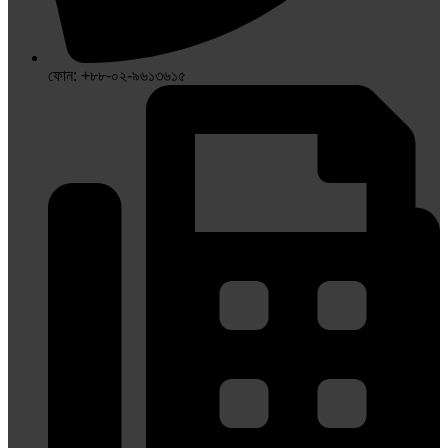
ফোন: +৮৮-০২-৯৬১৩৬১৫