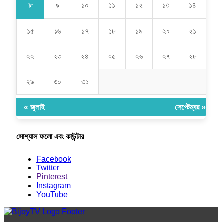
৮
৯
১০
১১
১২
১৩
১৪
১৫
১৬
১৭
১৮
১৯
২০
২১
২২
২৩
২৪
২৫
২৬
২৭
২৮
২৯
৩০
৩১
« জুলাই
সেপ্টেম্বর »
সোশ্যাল ফলো এবং কাউন্টার
Facebook
Twitter
Pinterest
Instagram
YouTube