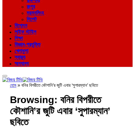
রাজশাহী
রংপুর
ময়মনসিংহ
সিলেট
বিনোদন
লাইফ স্টাইল
শিক্ষা
বিজ্ঞান-প্রযুক্তি
খেলাধুলা
স্বাস্থ্য
অন্যান্য
হোম
»
বনির বিপরীতে কৌশানি’র জুটি এবার ‘সুপারম্যান’ ছবিতে
Browsing:
বনির বিপরীতে
কৌশানি’র জুটি এবার ‘সুপারম্যান’
ছবিতে