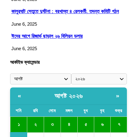
কালুরঘাট সেতুতে দুর্ঘটনা : বরখাস্ত ৪ রেলকর্মী, তদন্ত কমিটি গঠন
June 6, 2025
ঈদের আগে রিজার্ভ ছাড়াল ২৬ বিলিয়ন ডলার
June 6, 2025
আর্কাইভ ক্যালেন্ডার
আগষ্ট ২০২৬
«
»
শনি
রবি
সোম
মঙ্গল
বুধ
বৃহ
শুক্র
১
২
৩
৪
৫
৬
৭