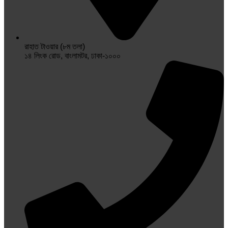
রাহাত টাওয়ার (৮ম তলা)
১৪ লিংক রোড, বাংলামটর, ঢাকা-১০০০