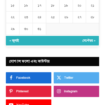
১৫
১৬
১৭
১৮
১৯
২০
২১
২২
২৩
২৪
২৫
২৬
২৭
২৮
২৯
৩০
৩১
« জুলাই
সেপ্টেম্বর »
সোশ্যাল ফলো এবং কাউন্টার
Facebook
Twitter
Pinterest
Instagram
YouTube