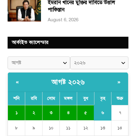
ইমরান খানের মুক্তির দাবিতে উত্তাল
পাকিস্তান
August 6, 2026
আর্কাইভ ক্যালেন্ডার
আগষ্ট ২০২৬
«
»
শনি
রবি
সোম
মঙ্গল
বুধ
বৃহ
শুক্র
৬
১
২
৩
৪
৫
৭
৮
৯
১০
১১
১২
১৩
১৪