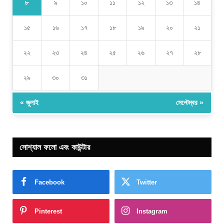
৮
৯
১০
১১
১২
১৩
১৪
১৫
১৬
১৭
১৮
১৯
২০
২১
২২
২৩
২৪
২৫
২৬
২৭
২৮
২৯
৩০
৩১
« জুলাই
সেপ্টেম্বর »
সোশ্যাল ফলো এবং কাউন্টার
Facebook
Twitter
Pinterest
Instagram