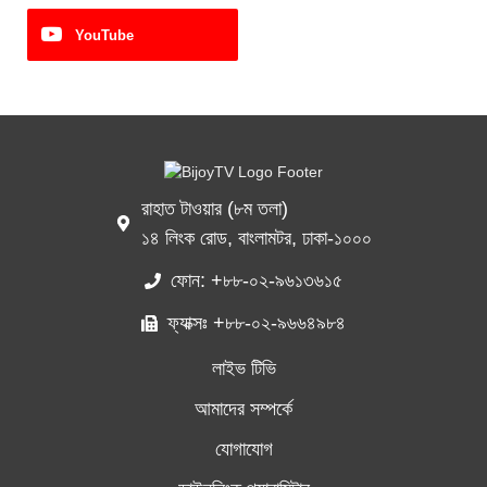
YouTube
রাহাত টাওয়ার (৮ম তলা)
১৪ লিংক রোড, বাংলামটর, ঢাকা-১০০০
ফোন: +৮৮-০২-৯৬১৩৬১৫
ফ্যাক্সঃ +৮৮-০২-৯৬৬৪৯৮৪
লাইভ টিভি
আমাদের সম্পর্কে
যোগাযোগ