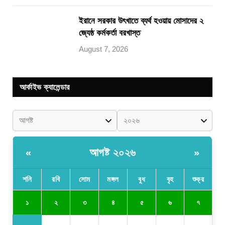
ইরানে সরকার উৎখাতে ব্যর্থ হওয়ায় মোসাদের ২
জ্যেষ্ঠ কর্মকর্তা বরখাস্ত
August 7, 2026
আর্কাইভ ক্যালেন্ডার
আগষ্ট ২০২৬
«
»
শনি
রবি
সোম
মঙ্গল
বুধ
বৃহ
শুক্র
১
২
৩
৪
৫
৬
৭