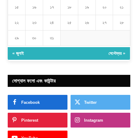
১৫
১৬
১৭
১৮
১৯
২০
২১
২২
২৩
২৪
২৫
২৬
২৭
২৮
২৯
৩০
৩১
« জুলাই
সেপ্টেম্বর »
সোশ্যাল ফলো এবং কাউন্টার
Facebook
Twitter
Pinterest
Instagram