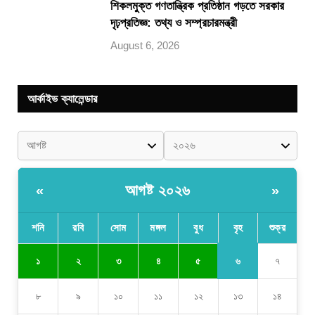
শিকলমুক্ত গণতান্ত্রিক প্রতিষ্ঠান গড়তে সরকার
দৃঢ়প্রতিজ্ঞ: তথ্য ও সম্প্রচারমন্ত্রী
August 6, 2026
আর্কাইভ ক্যালেন্ডার
আগষ্ট ২০২৬
«
»
শনি
রবি
সোম
মঙ্গল
বুধ
বৃহ
শুক্র
৬
১
২
৩
৪
৫
৭
৮
৯
১০
১১
১২
১৩
১৪