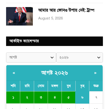
আমার আর কোনও উপায় নেই: ট্রাম্প
August 5, 2026
আর্কাইভ ক্যালেন্ডার
আগষ্ট ২০২৬
«
»
শনি
রবি
সোম
মঙ্গল
বুধ
বৃহ
শুক্র
৬
১
২
৩
৪
৫
৭