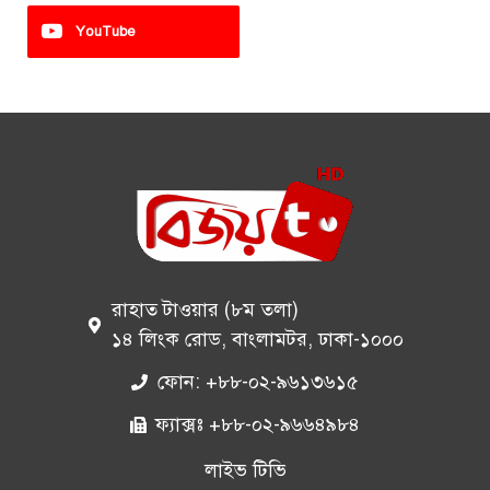
YouTube
রাহাত টাওয়ার (৮ম তলা)
১৪ লিংক রোড, বাংলামটর, ঢাকা-১০০০
ফোন: +৮৮-০২-৯৬১৩৬১৫
ফ্যাক্সঃ +৮৮-০২-৯৬৬৪৯৮৪
লাইভ টিভি