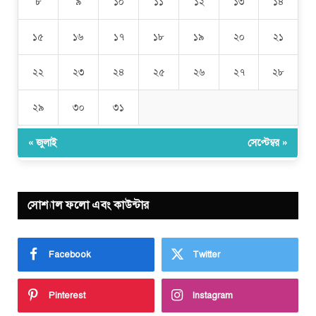
৮
৯
১০
১১
১২
১৩
১৪
১৫
১৬
১৭
১৮
১৯
২০
২১
২২
২৩
২৪
২৫
২৬
২৭
২৮
২৯
৩০
৩১
« জুলাই
সেপ্টেম্বর »
সোশ্যাল ফলো এবং কাউন্টার
Facebook
Twitter
Pinterest
Instagram