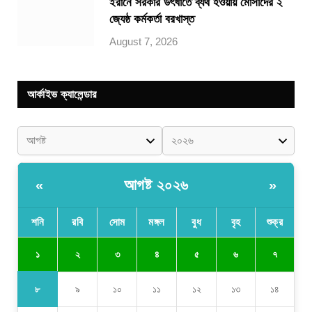
ইরানে সরকার উৎখাতে ব্যর্থ হওয়ায় মোসাদের ২
জ্যেষ্ঠ কর্মকর্তা বরখাস্ত
August 7, 2026
আর্কাইভ ক্যালেন্ডার
আগষ্ট ২০২৬
«
»
শনি
রবি
সোম
মঙ্গল
বুধ
বৃহ
শুক্র
১
২
৩
৪
৫
৬
৭
৮
৯
১০
১১
১২
১৩
১৪