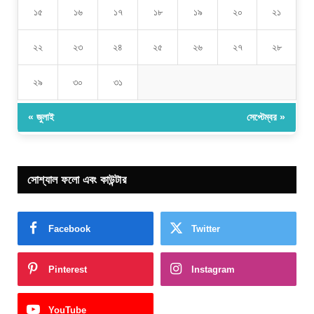
১৫
১৬
১৭
১৮
১৯
২০
২১
২২
২৩
২৪
২৫
২৬
২৭
২৮
২৯
৩০
৩১
« জুলাই
সেপ্টেম্বর »
সোশ্যাল ফলো এবং কাউন্টার
Facebook
Twitter
Pinterest
Instagram
YouTube