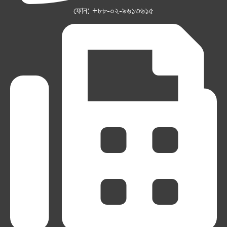
ফোন: +৮৮-০২-৯৬১৩৬১৫