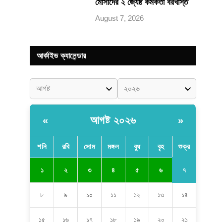
মোসাদের ২ জ্যেষ্ঠ কর্মকর্তা বরখাস্ত
August 7, 2026
আর্কাইভ ক্যালেন্ডার
আগষ্ট ২০২৬
«
»
শনি
রবি
সোম
মঙ্গল
বুধ
বৃহ
শুক্র
৭
১
২
৩
৪
৫
৬
৮
৯
১০
১১
১২
১৩
১৪
১৫
১৬
১৭
১৮
১৯
২০
২১