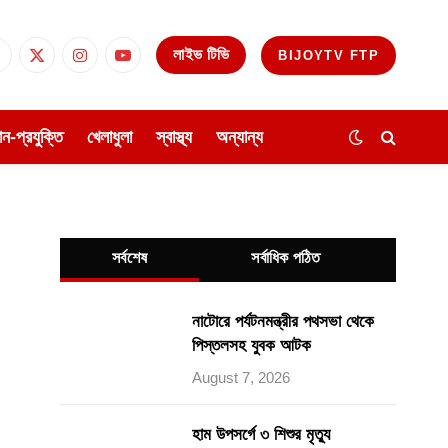
লাইভ টিভি
BIJOYTV FTP
Facebook
X
Instagram
YouTube
(Twitter)
ঞান-প্রযুক্তি
খেলাধুলা
স্বাস্থ্য
অন্যান্য
সর্বশেষ
সর্বাধিক পঠিত
নাটোরে পর্যটনমন্ত্রীর পথসভা থেকে
পিস্তলসহ যুবক আটক
August 7, 2026
হাম উপসর্গে ৩ শিশুর মৃত্যু