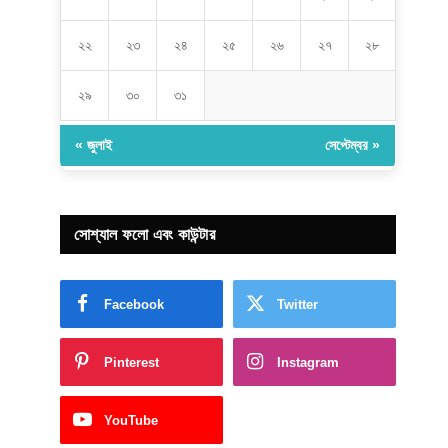
২২
২৩
২৪
২৫
২৬
২৭
২৮
২৯
৩০
৩১
« জুলাই
সেপ্টেম্বর »
সোশ্যাল ফলো এবং কাউন্টার
Facebook
Twitter
Pinterest
Instagram
YouTube