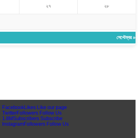
২৭
২৮
সেপ্টেম্বর »
Facebook
Likes
Like our page
Twitter
Followers
Follow Us
1.8M
Subscribers
Subscribe
Instagram
Followers
Follow Us