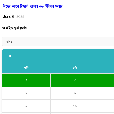
ঈদের আগে রিজার্ভ ছাড়াল ২৬ বিলিয়ন ডলার
June 6, 2025
আর্কাইভ ক্যালেন্ডার
«
শনি
রবি
১
২
৮
৯
১৫
১৬