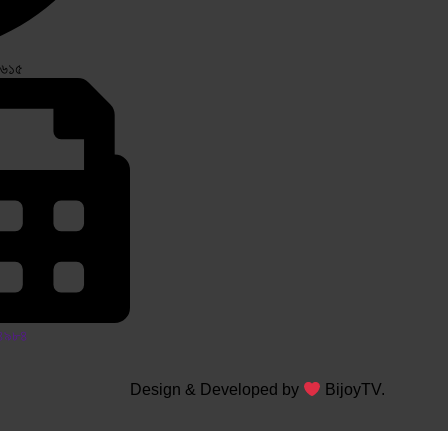
৩৬১৫
৬৪৯৮৪
Design & Developed by
BijoyTV.