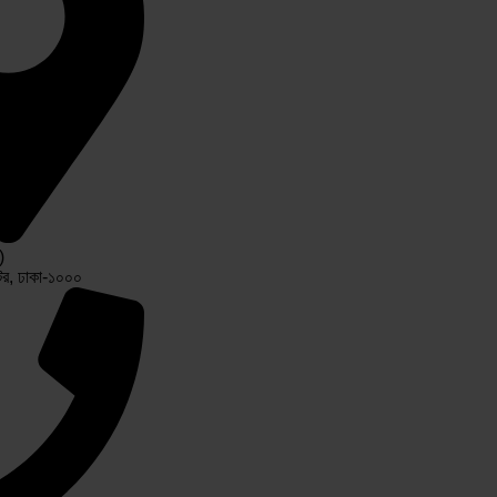
)
টর, ঢাকা-১০০০