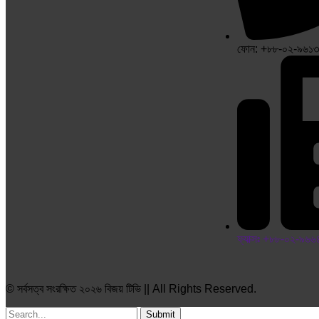
ফোন: +৮৮-০২-৯৬১
ফ্যাক্সঃ +৮৮-০২-৯৬
© সর্বসত্ব সংরক্ষিত ২০২৬ বিজয় টিভি || All Rights Reserved.
Submit