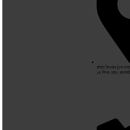
রাহাত টাওয়ার (৮ম তলা
১৪ লিংক রোড, বাংলাম