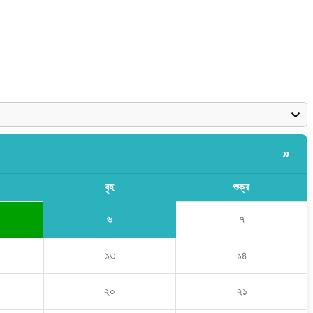
»
বৃহ
শুক্র
৬
৭
১৩
১৪
২০
২১