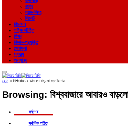
রাজশাহী
রংপুর
ময়মনসিংহ
সিলেট
বিনোদন
লাইফ স্টাইল
শিক্ষা
বিজ্ঞান-প্রযুক্তি
খেলাধুলা
স্বাস্থ্য
অন্যান্য
হোম
»
বিশ্ববাজারে আবারও বাড়লো স্বর্ণের দাম
Browsing:
বিশ্ববাজারে আবারও বাড়লো স
সর্বশেষ
সর্বাধিক পঠিত