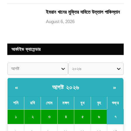
ইমরান খানের মুক্তির দাবিতে উত্তাল পাকিস্তান
August 6, 2026
আর্কাইভ ক্যালেন্ডার
আগষ্ট ২০২৬
«
»
শনি
রবি
সোম
মঙ্গল
বুধ
বৃহ
শুক্র
৭
১
২
৩
৪
৫
৬