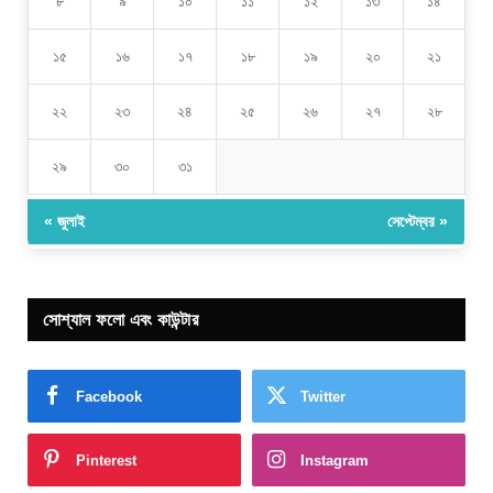
৮
৯
১০
১১
১২
১৩
১৪
১৫
১৬
১৭
১৮
১৯
২০
২১
২২
২৩
২৪
২৫
২৬
২৭
২৮
২৯
৩০
৩১
« জুলাই
সেপ্টেম্বর »
সোশ্যাল ফলো এবং কাউন্টার
Facebook
Twitter
Pinterest
Instagram