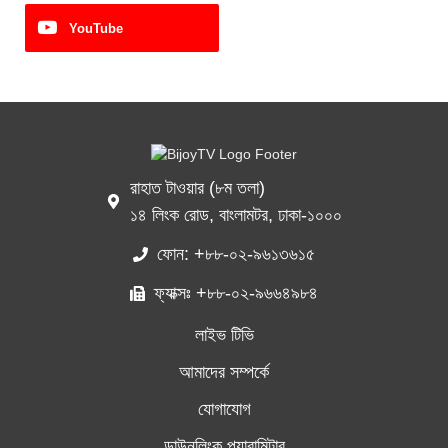
YouTube
রাহাত টাওয়ার (৮ম তলা)
১৪ লিংক রোড, বাংলামটর, ঢাকা-১০০০
ফোন: +৮৮-০২-৯৬১৩৬১৫
ফ্যাক্সঃ +৮৮-০২-৯৬৬৪৯৮৪
লাইভ টিভি
আমাদের সম্পর্কে
যোগাযোগ
ডাউনলিংক প্যারামিটার